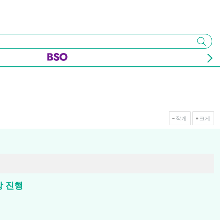
검색
작게
크게
2상 진행