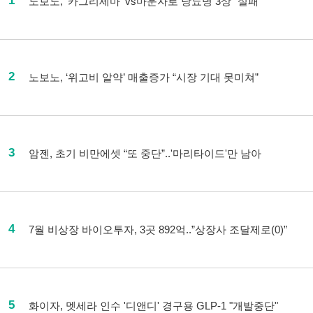
1
노보노, '카그리세마' vs마운자로 당뇨병 3상 “실패”
2
노보노, ‘위고비 알약’ 매출증가 “시장 기대 못미쳐”
3
암젠, 초기 비만에셋 “또 중단”..'마리타이드'만 남아
4
7월 비상장 바이오투자, 3곳 892억..”상장사 조달제로(0)”
5
화이자, 멧세라 인수 '디앤디' 경구용 GLP-1 "개발중단"