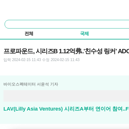
본문 바로가기
주요 메뉴
통
합
검
전체
국제
색
기사본문
프로파운드, 시리즈B 1.12억弗..'친수성 링커' A
입력 2024-02-15 11:43
수정 2024-02-15 11:43
바이오스펙테이터 서윤석 기자
LAV(Lilly Asia Ventures) 시리즈A부터 연이어 참여