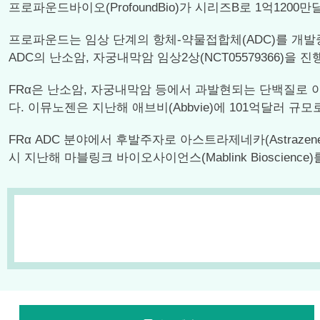
프로파운드바이오(ProfoundBio)가 시리즈B로 1억1200
프로파운드는 임상 단계의 항체-약물접합체(ADC)를 개발중인 바이오
ADC의 난소암, 자궁내막암 임상2상(NCT05579366)을 
FRα은 난소암, 자궁내막암 등에서 과발현되는 단백질로 이뮤노젠
다. 이뮤노젠은 지난해 애브비(Abbvie)에 101억달러 규모
FRα ADC 분야에서 후발주자로 아스트라제네카(Astrazeneca)의 
시 지난해 마블링크 바이오사이언스(Mablink Bioscienc