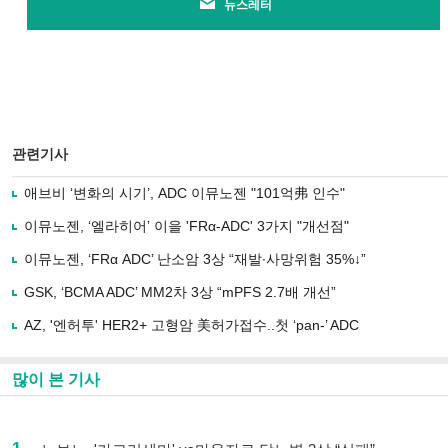
뉴스레터
관련기사
애브비 ‘변화의 시기’, ADC 이뮤노젠 "101억弗 인수"
이뮤노젠, ‘엘라히어’ 이을 'FRα-ADC' 3가지 "개선점"
이뮤노젠, ‘FRα ADC’ 난소암 3상 “재발∙사망위험 35%↓”
GSK, ‘BCMA ADC’ MM2차 3상 “mPFS 2.7배 개선”
AZ, '엔허투' HER2+ 고형암 美허가접수..첫 ‘pan-’ ADC
많이 본 기사