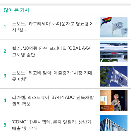
많이 본 기사
노보노, '카그리세마' vs마운자로 당뇨병 3
1
상 “실패”
릴리, ‘10억弗 인수’ 프리베일 'GBA1 AAV'
2
고셔병 중단
노보노, ‘위고비 알약’ 매출증가 “시장 기대
3
못미쳐”
리가켐, 넥스트큐어 'B7-H4 ADC' 단독개발
4
권리 확보
‘CDMO’ 中우시앱텍, 론자 앞질러..상반기
5
매출 “첫 우위”