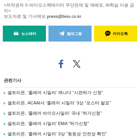
<저작권자 © 바이오스펙테이터 무단전재 및 재배포, AI학습 이용 금
지>
보도자료 및 기사제보
press@bios.co.kr
뉴스레터
텔레그램
카카오톡
페
트위
이
터로
스
기사
북
공유
관련기사
으
하기
로
셀트리온, ‘졸레어 시밀러’ 캐나다 “시판허가 신청”
기
사
셀트리온, ACAAI서 ‘졸레어 시밀러’ 3상 “포스터 발표”
공
유
셀트리온, ‘졸레어 바이오시밀러’ 국내 “허가신청”
하
셀트리온, ‘졸레어 시밀러’ EMA "허가신청"
기
셀트리온, ‘졸레어 시밀러’ 3상 “동등성·안전성 확인”