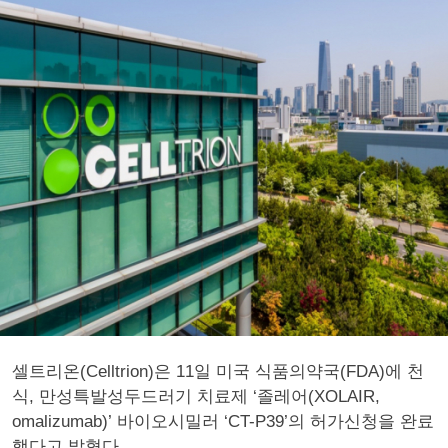
셀트리온(Celltrion)은 11일 미국 식품의약국(FDA)에 천
식, 만성특발성두드러기 치료제 ‘졸레어(XOLAIR,
omalizumab)’ 바이오시밀러 ‘CT-P39’의 허가신청을 완료
했다고 밝혔다.