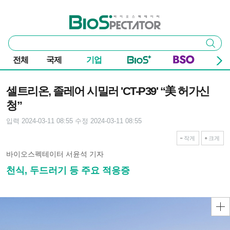
본문 바로가기
주요 메뉴
바이오스펙테이터
통
검색
합
검
전체
국제
기업
색
기사본문
셀트리온, 졸레어 시밀러 'CT-P39' “美 허가신
청”
입력 2024-03-11 08:55
수정 2024-03-11 08:55
작게
크게
바이오스펙테이터 서윤석 기자
천식, 두드러기 등 주요 적응증