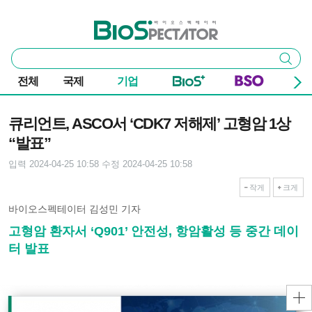
본문 바로가기
주요 메뉴
바이오스펙테이터
통
검색
합
검
전체
국제
기업
색
기사본문
큐리언트, ASCO서 ‘CDK7 저해제’ 고형암 1상
“발표”
입력 2024-04-25 10:58
수정 2024-04-25 10:58
작게
크게
바이오스펙테이터 김성민 기자
고형암 환자서 ‘Q901’ 안전성, 항암활성 등 중간 데이
터 발표