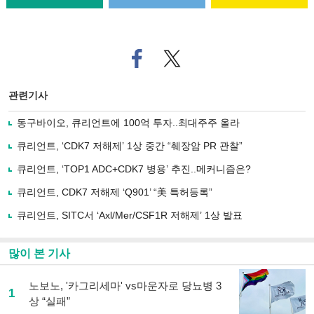
페
트위
이
터로
스
기사
북
공유
관련기사
으
하기
로
동구바이오, 큐리언트에 100억 투자..최대주주 올라
기
사
큐리언트, ‘CDK7 저해제’ 1상 중간 “췌장암 PR 관찰”
공
유
큐리언트, ‘TOP1 ADC+CDK7 병용’ 추진..메커니즘은?
하
큐리언트, CDK7 저해제 ‘Q901’ “美 특허등록”
기
큐리언트, SITC서 ‘Axl/Mer/CSF1R 저해제’ 1상 발표
많이 본 기사
노보노, '카그리세마' vs마운자로 당뇨병 3
1
상 “실패”