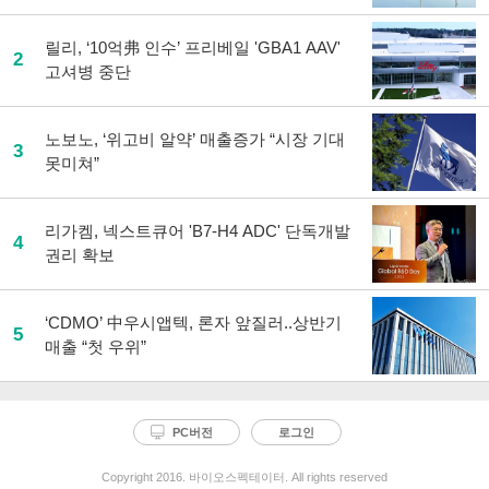
릴리, ‘10억弗 인수’ 프리베일 'GBA1 AAV'
2
고셔병 중단
노보노, ‘위고비 알약’ 매출증가 “시장 기대
3
못미쳐”
리가켐, 넥스트큐어 'B7-H4 ADC' 단독개발
4
권리 확보
‘CDMO’ 中우시앱텍, 론자 앞질러..상반기
5
매출 “첫 우위”
PC버전
로그인
Copyright 2016. 바이오스펙테이터. All rights reserved