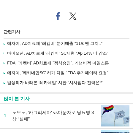
페
트위
이
터로
스
기사
북
공유
관련기사
으
하기
로
에자이, AD치료제 ‘레켐비’ 분기매출 "11억엔 그쳐.."
기
사
바이오젠, AD치료제 ‘레켐비’ SC제형 “Aβ 14% 더 감소”
공
유
FDA, ‘레켐비’ AD치료제 “정식승인”..기념비적 마일스톤
하
에자이, ‘레카네맙SC’ 허가 차질 “FDA 추가데이터 요청”
기
임상의가 바라본 ‘레카네맙’ 시판 “시사점과 전략은?”
많이 본 기사
노보노, '카그리세마' vs마운자로 당뇨병 3
1
상 “실패”