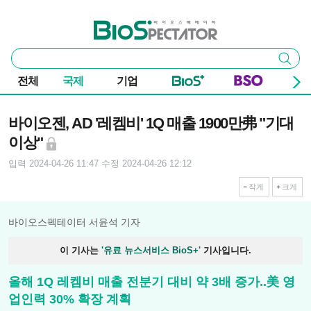
본문 바로가기
주요 메뉴
바이오스펙테이터
통
검색
합
검
전체
국제
기업
색
기사본문
바이오젠, AD '레켐비' 1Q 매출 1900만弗 "기대
이상"
입력 2024-04-26 11:47
수정 2024-04-26 12:12
작게
크게
바이오스펙테이터 서윤석 기자
이 기사는
'유료 뉴스서비스 BioS+'
기사입니다.
올해 1Q 레켐비 매출 전분기 대비 약 3배 증가..美 영
업인력 30% 확장 계획