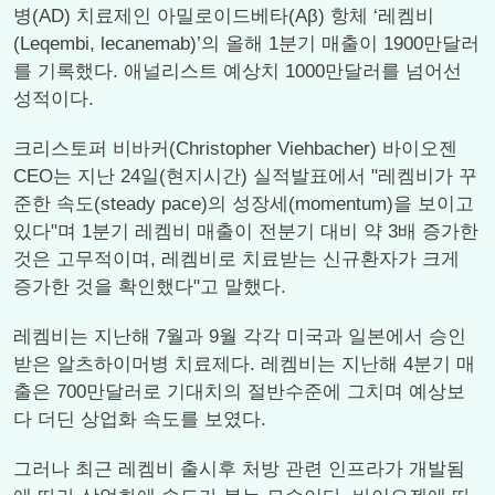
병(AD) 치료제인 아밀로이드베타(Aβ) 항체 ‘레켐비
(Leqembi, lecanemab)’의 올해 1분기 매출이 1900만달러
를 기록했다. 애널리스트 예상치 1000만달러를 넘어선
성적이다.
크리스토퍼 비바커(Christopher Viehbacher) 바이오젠
CEO는 지난 24일(현지시간) 실적발표에서 "레켐비가 꾸
준한 속도(steady pace)의 성장세(momentum)을 보이고
있다"며 1분기 레켐비 매출이 전분기 대비 약 3배 증가한
것은 고무적이며, 레켐비로 치료받는 신규환자가 크게
증가한 것을 확인했다"고 말했다.
레켐비는 지난해 7월과 9월 각각 미국과 일본에서 승인
받은 알츠하이머병 치료제다. 레켐비는 지난해 4분기 매
출은 700만달러로 기대치의 절반수준에 그치며 예상보
다 더딘 상업화 속도를 보였다.
그러나 최근 레켐비 출시후 처방 관련 인프라가 개발됨