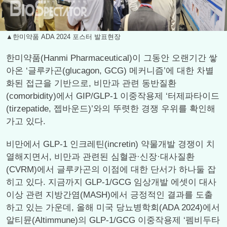
▲한미약품 ADA 2024 포스터 발표현장
한미약품(Hanmi Pharmaceutical)이 그동안 오랜기간 쌓
아온 ‘글루카곤(glucagon, GCG) 메커니즘’에 대한 차별
화된 접근을 기반으로, 비만과 관련 동반질환
(comorbidity)에서 GIP/GLP-1 이중작용제 ‘터제파타이드
(tirzepatide, 젭바운드)’와의 뚜렷한 경쟁 우위를 확인해
가고 있다.
비만에서 GLP-1 인크레틴(incretin) 약물개발 경쟁이 치
열해지면서, 비만과 관련된 심혈관·신장·대사질환
(CVRM)에서 글루카곤의 이점에 대한 단서가 하나둘 잡
히고 있다. 지금까지 GLP-1/GCG 임상개발 에셋이 대사
이상 관련 지방간염(MASH)에서 긍정적인 결과를 도출
하고 있는 가운데, 올해 미국 당뇨병학회(ADA 2024)에서
알티뮨(Altimmune)의 GLP-1/GCG 이중작용제 ‘펨비두타