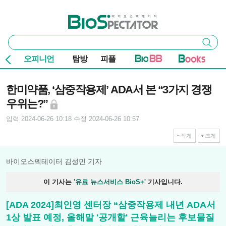
본문 바로가기
주요 메뉴
바이오스펙테이터
통
검색
합
검
오피니언
탐방
피플
색
기사본문
한미약품, ‘삼중작용제’ ADA서 본 “3가지 경쟁
우위는?”
입력 2024-06-26 10:18
수정 2024-06-26 10:57
작게
크게
바이오스펙테이터 김성민 기자
이 기사는
'유료 뉴스서비스 BioS+'
기사입니다.
[ADA 2024]최인영 센터장 “삼중작용제 내년 ADA서
1상 발표 예정, 올해말 '공개할' 근육늘리는 후보물질