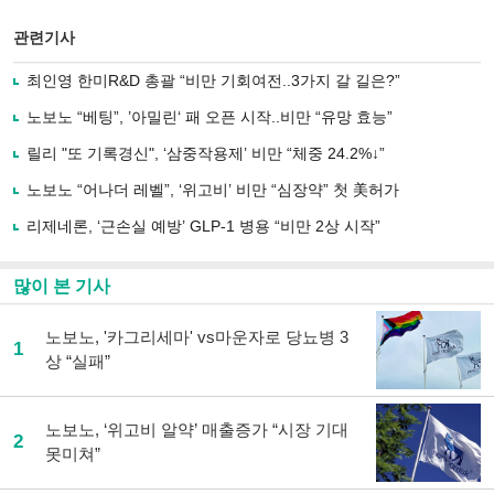
스
기사
북
공유
관련기사
으
하기
로
최인영 한미R&D 총괄 “비만 기회여전..3가지 갈 길은?”
기
사
노보노 “베팅”, ’아밀린‘ 패 오픈 시작..비만 “유망 효능”
공
유
릴리 "또 기록경신", ‘삼중작용제’ 비만 “체중 24.2%↓”
하
노보노 “어나더 레벨”, ‘위고비’ 비만 “심장약” 첫 美허가
기
리제네론, ‘근손실 예방’ GLP-1 병용 “비만 2상 시작”
많이 본 기사
노보노, '카그리세마' vs마운자로 당뇨병 3
1
상 “실패”
노보노, ‘위고비 알약’ 매출증가 “시장 기대
2
못미쳐”