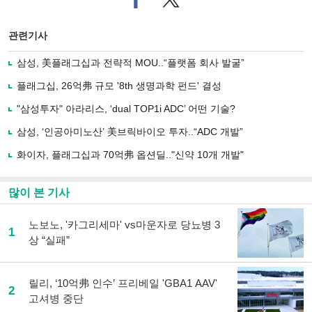
이
터로
스
기사
북
공유
관련기사
으
하기
로
삼성, 美플래그십과 전략적 MOU..“플랫폼 회사 발굴”
기
사
플래그십, 26억弗 규모 '8th 생명과학 펀드' 결성
공
유
"삼성투자" 아라리스, ‘dual TOP1i ADC’ 어떤 기술?
하
삼성, ‘인공아미노산’ 美브릭바이오 투자..“ADC 개발”
기
화이자, 플래그십과 70억弗 옵션딜.."신약 10개 개발"
많이 본 기사
노보노, '카그리세마' vs마운자로 당뇨병 3
1
상 “실패”
릴리, ‘10억弗 인수’ 프리베일 'GBA1 AAV'
2
고셔병 중단