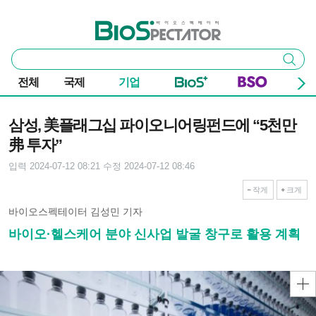
본문 바로가기
주요 메뉴
바이오스펙테이터
통
검색
합
검
전체
국제
기업
색
기사본문
삼성, 美플래그십 파이오니어링펀드에 “5천만
弗 투자”
입력 2024-07-12 08:21
수정 2024-07-12 08:46
작게
크게
바이오스펙테이터 김성민 기자
바이오·헬스케어 분야 신사업 발굴 창구로 활용 계획