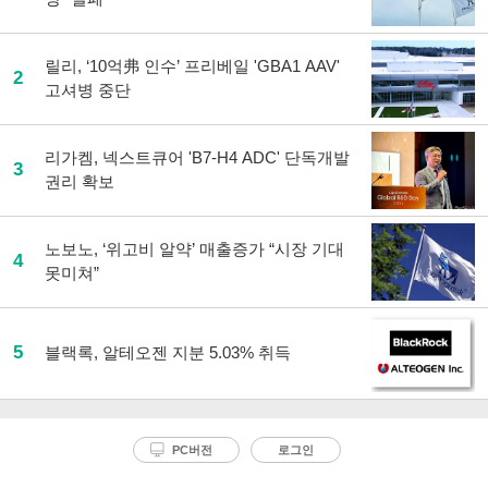
릴리, ‘10억弗 인수’ 프리베일 'GBA1 AAV'
2
고셔병 중단
리가켐, 넥스트큐어 'B7-H4 ADC' 단독개발
3
권리 확보
노보노, ‘위고비 알약’ 매출증가 “시장 기대
4
못미쳐”
5
블랙록, 알테오젠 지분 5.03% 취득
PC버전
로그인