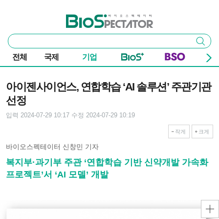
본문 바로가기
주요 메뉴
바이오스펙테이터
통
검색
합
검
전체
국제
기업
색
기사본문
아이젠사이언스, 연합학습 ‘AI 솔루션’ 주관기관
선정
입력 2024-07-29 10:17
수정 2024-07-29 10:19
작게
크게
바이오스펙테이터 신창민 기자
복지부·과기부 주관 ‘연합학습 기반 신약개발 가속화
프로젝트’서 ‘AI 모델’ 개발