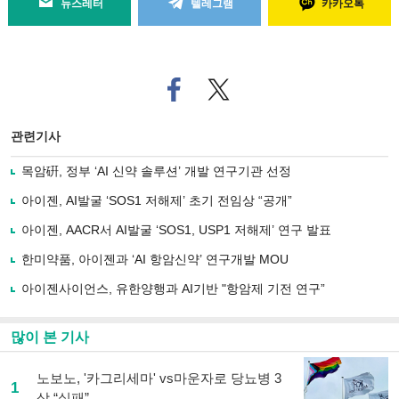
뉴스레터
텔레그램
카카오톡
페
트위
이
터로
스
기사
북
공유
관련기사
으
하기
로
목암硏, 정부 ‘AI 신약 솔루션’ 개발 연구기관 선정
기
사
아이젠, AI발굴 ‘SOS1 저해제’ 초기 전임상 “공개”
공
유
아이젠, AACR서 AI발굴 ‘SOS1, USP1 저해제’ 연구 발표
하
한미약품, 아이젠과 ‘AI 항암신약’ 연구개발 MOU
기
아이젠사이언스, 유한양행과 AI기반 "항암제 기전 연구”
많이 본 기사
노보노, '카그리세마' vs마운자로 당뇨병 3
1
상 “실패”