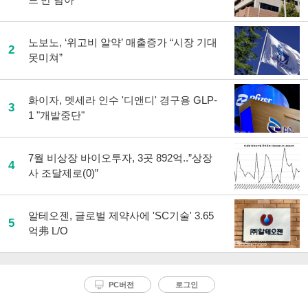
노보노, ‘위고비 알약’ 매출증가 “시장 기대
2
못미쳐”
화이자, 멧세라 인수 '디앤디' 경구용 GLP-
3
1 "개발중단"
7월 비상장 바이오투자, 3곳 892억..”상장
4
사 조달제로(0)”
알테오젠, 글로벌 제약사에 'SC기술' 3.65
5
억弗 L/O
PC버전
로그인