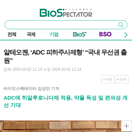
본문 바로가기
주요 메뉴
바이오스펙테이터
통
검색
합
검
전체
국제
기업
색
기사본문
알테오젠, ‘ADC 피하주사제형’ “국내 우선권 출
원”
입력 2024-10-02 11:14
수정 2024-10-02 11:14
작게
크게
바이오스펙테이터 김성민 기자
ADC에 히알루로니다제 적용, 약물 독성 및 편의성 개
선 기대