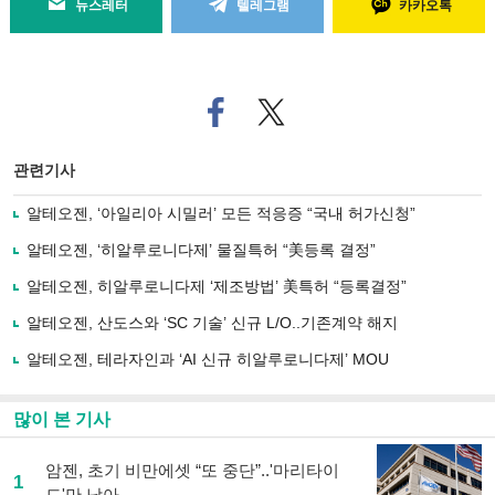
뉴스레터
텔레그램
카카오톡
페
트위
이
터로
스
기사
북
공유
관련기사
으
하기
로
알테오젠, ‘아일리아 시밀러’ 모든 적응증 “국내 허가신청”
기
사
알테오젠, ‘히알루로니다제’ 물질특허 “美등록 결정”
공
유
알테오젠, 히알루로니다제 ‘제조방법’ 美특허 “등록결정”
하
알테오젠, 산도스와 ‘SC 기술’ 신규 L/O..기존계약 해지
기
알테오젠, 테라자인과 ‘AI 신규 히알루로니다제’ MOU
많이 본 기사
암젠, 초기 비만에셋 “또 중단”..'마리타이
1
드'만 남아