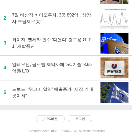
7월 비상장 바이오투자, 3곳 892억..”상장
2
사 조달제로(0)”
화이자, 멧세라 인수 '디앤디' 경구용 GLP-
3
1 "개발중단"
알테오젠, 글로벌 제약사에 'SC기술' 3.65
4
억弗 L/O
노보노, ‘위고비 알약’ 매출증가 “시장 기대
5
못미쳐”
PC버전
로그인
Copyright 2016. 바이오스펙테이터. All rights reserved