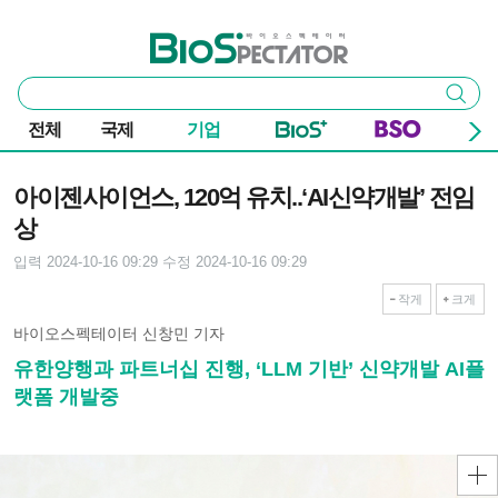
본문 바로가기
주요 메뉴
바이오스펙테이터
통
검색
합
검
전체
국제
기업
색
기사본문
아이젠사이언스, 120억 유치..‘AI신약개발’ 전임
상
입력 2024-10-16 09:29
수정 2024-10-16 09:29
작게
크게
바이오스펙테이터 신창민 기자
유한양행과 파트너십 진행, ‘LLM 기반’ 신약개발 AI플
랫폼 개발중