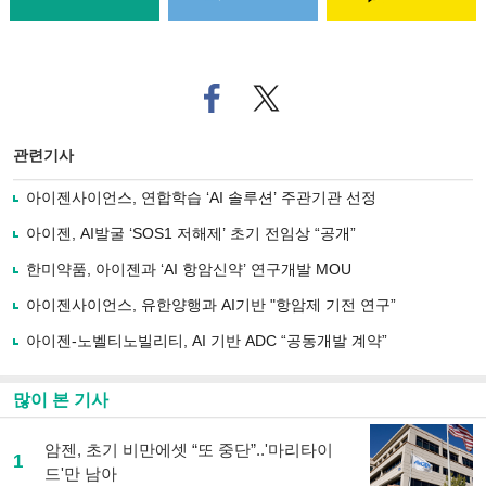
페
트위
이
터로
스
기사
북
공유
관련기사
으
하기
로
아이젠사이언스, 연합학습 ‘AI 솔루션’ 주관기관 선정
기
사
아이젠, AI발굴 ‘SOS1 저해제’ 초기 전임상 “공개”
공
유
한미약품, 아이젠과 ‘AI 항암신약’ 연구개발 MOU
하
아이젠사이언스, 유한양행과 AI기반 "항암제 기전 연구”
기
아이젠-노벨티노빌리티, AI 기반 ADC “공동개발 계약”
많이 본 기사
암젠, 초기 비만에셋 “또 중단”..'마리타이
1
드'만 남아