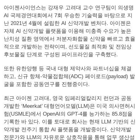
아이젠사이언스는 강재우 고려대 교수 연구팀이 의생명
AI 국제경연대회에서 7회 우승한 기술력을 바탕으로 지
난 2021년 4월에 설립한 AI 신약개발 벤처다. 아이젠은
자체 AI 신약개발 플랫폼을 이용해 미충족 수요가 높은
난치성 질환 영역에서 저분자화합물 신약을 빠르고 효율
적으로 개발하는 전략이며, 선도물질 최적화 및 전임상
후보물질 단계로 구성된 파이프라인을 구축했다.
또한 유한양행 등 국내 대형 제약사와 파트너십을 체결
하고, 신규 항체-약물접합체(ADC) 페이로드(payload) 발
굴을 포함한 공동연구를 진행중이다.
최근 아이젠 고려대, 영국 임페리얼칼리지 런던과 공동
개발한 ‘Meerkat’ 대형언어모델(LLM)은 미국 의사면허시
험(USMLE)에서 OpenAI의 GPT-4를 능가하는 85.8점을
기록한 바 있다. 이를 토대로 회사는 현재 LLM 기반의 신
약개발 전주기 통합 AI 플랫폼을 개발중이다. 신약개발
전문가와 LLM의 자유로운 상호작용을 통해 업무 생산성