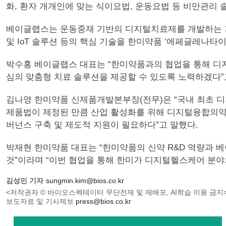
화, 환자 개개인에 맞는 식이요법, 운동요법 등 비만관리 
베이글랩스는 운동중재 기반의 디지털치료제를 개발하는 기업으
및 IoT 솔루션 등의 핵심 기술을 한미약품 ‘에페글레나
박수홍 베이글랩스 대표는 “한미약품과의 협업을 통해 디지
심의 맞춤형 치료 솔루션을 제공할 수 있도록 노력하겠다”
김나영 한미약품 신제품개발본부장(전무)은 “국내 최초 
제품법이 제정된 만큼 산업 활성화를 위해 디지털융합의약품
버넌스 구축 및 제도적 지원이 필요하다”고 말했다.
박재현 한미약품 대표는 “한미약품의 신약 R&D 역량과 
것”이라며 “이번 협업을 통해 한미가 디지털헬스케어 분야
김성민 기자
sungmin.kim@bios.co.kr
<저작권자 © 바이오스펙테이터 무단전재 및 재배포, AI학습 이용 금지
보도자료 및 기사제보
press@bios.co.kr