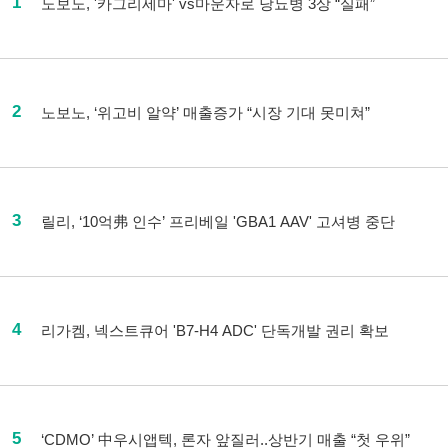
1
노보노, '카그리세마' vs마운자로 당뇨병 3상 “실패”
2
노보노, ‘위고비 알약’ 매출증가 “시장 기대 못미쳐”
3
릴리, ‘10억弗 인수’ 프리베일 'GBA1 AAV' 고셔병 중단
4
리가켐, 넥스트큐어 'B7-H4 ADC' 단독개발 권리 확보
5
‘CDMO’ 中우시앱텍, 론자 앞질러..상반기 매출 “첫 우위”