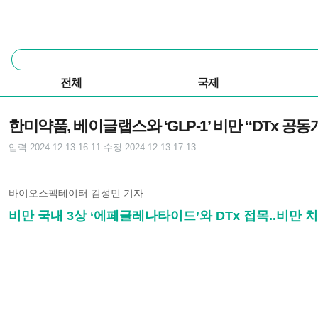
본문 바로가기
주요 메뉴
통
합
검
전체
국제
색
기사본문
한미약품, 베이글랩스와 ‘GLP-1’ 비만 “DTx 공동
입력 2024-12-13 16:11
수정 2024-12-13 17:13
바이오스펙테이터 김성민 기자
비만 국내 3상 ‘에페글레나타이드’와 DTx 접목..비만