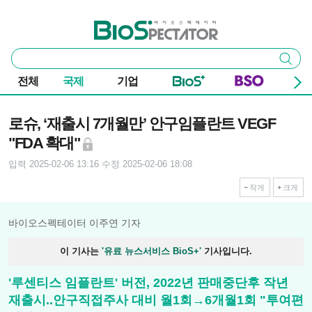
본문 바로가기
주요 메뉴
바이오스펙테이터
통
검색
합
검
전체
국제
기업
색
기사본문
로슈, ‘재출시 7개월만’ 안구임플란트 VEGF
"FDA 확대"
입력 2025-02-06 13:16
수정 2025-02-06 18:08
작게
크게
바이오스펙테이터 이주연 기자
이 기사는
'유료 뉴스서비스 BioS+'
기사입니다.
'루센티스 임플란트' 버전, 2022년 판매중단후 작년
재출시..안구직접주사 대비 월1회→6개월1회 "투여편