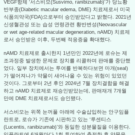
VEGF항체 ‘서스비모(Susvimo, ranibizumab)’가 당뇨황
반부종(Diabetic macular edema, DME) 치료제로서 미국
식품의약국(FDA)으로부터 승인받았다고 밝혔다. 2021년
신생혈관성 또는 습성 연령관련 황반변성(Neovascular
or wet age-related macular degeneration, nAMD) 치료제
로서 승인받은 이후, 두번째 적응증을 확대했다.
nAMD 치료제로 출시한지 1년만인 2022년에 로슈는 제
조과정중 발생한 문제로 장치를 리콜하며 판매를 중단했
었다. 일부 장치에서는 투여를 반복하다보면 마개(seal)
가 떨어져나가 약물이 새어나올 수 있는 위험이 있었던
것이다. 그로부터 2년 후인 2024년 7월 장치결함을 해결
하고 nAMD 치료제로 재승인받았는데, 판매재개 7개월
만에 DME 치료제로서도 승인됐다.
서스비모는 위쪽 눈꺼풀 아래에 수술삽입하는 안구임플
란트로, 로슈가 기존에 시판하고 있는 ‘루센티스
(Lucentis, ranibizumab)’와 동일한 성분물질을 이용한다.
임플란트에 6개월마다 1회 투여하여 충전한 후 약물을