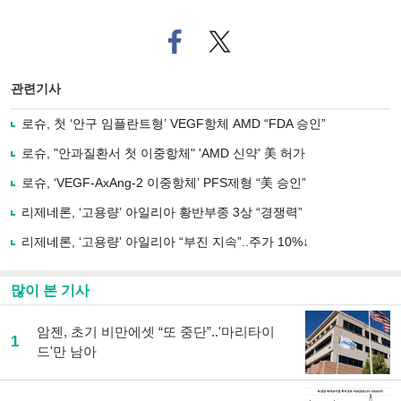
페
트위
이
터로
스
기사
북
공유
관련기사
으
하기
로
로슈, 첫 ‘안구 임플란트형’ VEGF항체 AMD “FDA 승인”
기
사
로슈, "안과질환서 첫 이중항체" 'AMD 신약' 美 허가
공
유
로슈, ‘VEGF-AxAng-2 이중항체’ PFS제형 “美 승인”
하
리제네론, ‘고용량’ 아일리아 황반부종 3상 “경쟁력”
기
리제네론, ‘고용량’ 아일리아 “부진 지속”..주가 10%↓
많이 본 기사
암젠, 초기 비만에셋 “또 중단”..'마리타이
1
드'만 남아