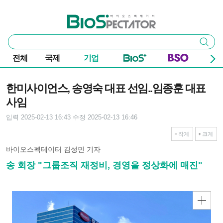
본문 바로가기
주요 메뉴
바이오스펙테이터
통
검색
합
검
전체
국제
기업
색
기사본문
한미사이언스, 송영숙 대표 선임..임종훈 대표
사임
입력 2025-02-13 16:43
수정 2025-02-13 16:46
작게
크게
바이오스펙테이터 김성민 기자
송 회장 "그룹조직 재정비, 경영을 정상화에 매진"