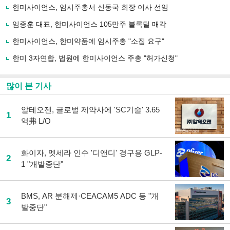
사
한미사이언스, 임시주총서 신동국 회장 이사 선임
공
유
임종훈 대표, 한미사이언스 105만주 블록딜 매각
하
한미사이언스, 한미약품에 임시주총 "소집 요구"
기
한미 3자연합, 법원에 한미사이언스 주총 "허가신청"
많이 본 기사
알테오젠, 글로벌 제약사에 'SC기술' 3.65
1
억弗 L/O
화이자, 멧세라 인수 '디앤디' 경구용 GLP-
2
1 "개발중단"
BMS, AR 분해제·CEACAM5 ADC 등 "개
3
발중단"