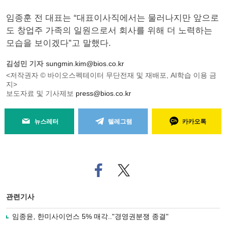
임종훈 전 대표는 “대표이사직에서는 물러나지만 앞으로
도 창업주 가족의 일원으로서 회사를 위해 더 노력하는
모습을 보이겠다”고 말했다.
김성민 기자
sungmin.kim@bios.co.kr
<저작권자 © 바이오스펙테이터 무단전재 및 재배포, AI학습 이용 금
지>
보도자료 및 기사제보
press@bios.co.kr
뉴스레터
텔레그램
카카오톡
페
트위
이
터로
스
기사
북
공유
관련기사
으
하기
로
임종윤, 한미사이언스 5% 매각.."경영권분쟁 종결"
기