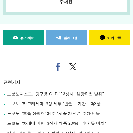
주세요.
뉴스레터
텔레그램
카카오톡
페
트위
이
터로
스
기사
북
공유
관련기사
으
하기
로
노보노디스크, ‘경구용 GLP-1’ 3상서 “심장위험 낮춰”
기
사
노보노, '카그리세마' 3상 세부 "반전"..'기간↑' 新3상
공
유
노보노, ‘후속 아밀린’ 36주 "체중 22%↓"..주가 반등
하
노보노, '차세대 비만' 3상서 체중 23%↓ "기대 못 미쳐"
기