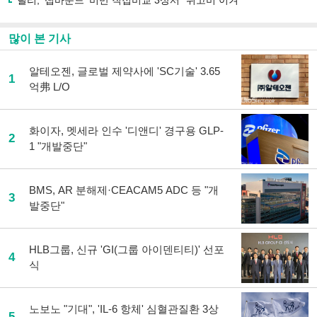
릴리, ‘젭바운드’ 비만 직접비교 3상서 “위고비 이겨”
많이 본 기사
알테오젠, 글로벌 제약사에 'SC기술' 3.65
1
억弗 L/O
화이자, 멧세라 인수 '디앤디' 경구용 GLP-
2
1 "개발중단"
BMS, AR 분해제·CEACAM5 ADC 등 "개
3
발중단"
HLB그룹, 신규 'GI(그룹 아이덴티티)' 선포
4
식
노보노 "기대", 'IL-6 항체' 심혈관질환 3상
5