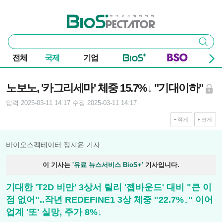
본문 바로가기
주요 메뉴
바이오스펙테이터
통
검색
합
검
전체
국제
기업
색
기사본문
노보노, '카그리세마' 체중 15.7%↓ "기대이하"
입력 2025-03-11 14:17
수정 2025-03-11 14:17
작게
크게
바이오스펙테이터 정지윤 기자
이 기사는
'유료 뉴스서비스 BioS+'
기사입니다.
기대한 'T2D 비만' 3상서 릴리 '젭바운드' 대비 "큰 이
점 없어"..작년 REDEFINE1 3상 체중 "22.7%↓" 이어
업계 '또' 실망, 주가 8%↓