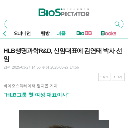
본문 바로가기
주요 메뉴
바이오스펙테이터
통
검색
합
검
오피니언
탐방
피플
색
기사본문
HLB생명과학R&D, 신임대표에 김연태 박사 선
임
입력 2025-03-27 14:56
수정 2025-03-27 14:56
작게
크게
바이오스펙테이터 정지윤 기자
"HLB그룹 첫 여성 대표이사"