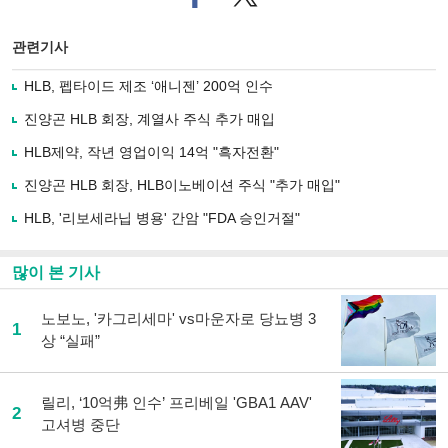
이
터로
스
기사
북
공유
관련기사
으
하기
로
HLB, 펩타이드 제조 ‘애니젠’ 200억 인수
기
사
진양곤 HLB 회장, 계열사 주식 추가 매입
공
유
HLB제약, 작년 영업이익 14억 "흑자전환"
하
진양곤 HLB 회장, HLB이노베이션 주식 "추가 매입"
기
HLB, '리보세라닙 병용' 간암 "FDA 승인거절"
많이 본 기사
노보노, '카그리세마' vs마운자로 당뇨병 3
1
상 “실패”
릴리, ‘10억弗 인수’ 프리베일 'GBA1 AAV'
2
고셔병 중단