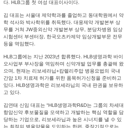
다. HLB그룹 첫 여성 대표이사이다.
김 대표는 서울대 제약학과를 졸업하고 동대학원에서 약
학 석사와 박사학위를 취득했다. 대웅제약 개발본부 상
무를 거쳐 JW중외신약 개발본부 상무, 분당차병원 임상
시험센터 부센터장, 한국오츠카제약 임상개발부문 전무
등을 역임했다.
HLB그룹에는 지난 2023년 합류했다. HLB생명과학 바이
오사업부 부사장을 역임하며 신약개발 업무를 총괄해 왔
으며, 현재는 리보세라닙+캄렐리주맙 병용요법의 국내
간암 1차 치료제 허가를 위한 품목허가신청을 준비하고
있다. HLB생명과학은 리보세라닙의 국내 판권을 보유하
고 있다.
김연태 신임 대표는 “HLB생명과학R&D는 그룹의 차세대
항암신약 후보물질을 모색하고 개발하는 핵심 역할을 담
당하는 기업으로, 리보세라닙과 높은 시너지를 낼 수 있
는 최적의 병용약물을 도입하는 한편, 중장기적으로는