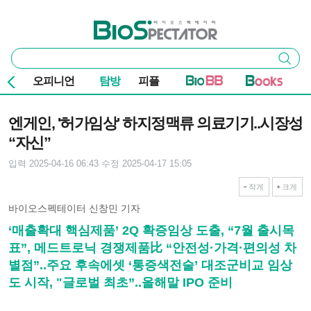
본문 바로가기
주요 메뉴
바이오스펙테이터
통
검색
합
검
오피니언
탐방
피플
색
기사본문
엔게인, '허가임상' 하지정맥류 의료기기..시장성
“자신”
입력 2025-04-16 06:43
수정 2025-04-17 15:05
작게
크게
바이오스펙테이터 신창민 기자
‘매출확대 핵심제품’ 2Q 확증임상 도출, “7월 출시목
표”, 메드트로닉 경쟁제품比 “안전성·가격·편의성 차
별점”..주요 후속에셋 ‘통증색전술’ 대조군비교 임상
도 시작, "글로벌 최초”..올해말 IPO 준비