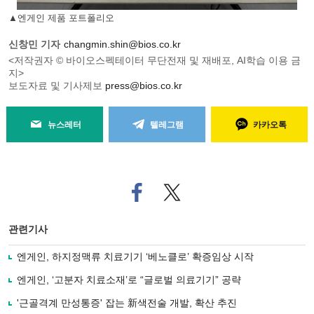
▲엔게인 제품 포트폴리오
신창민 기자
changmin.shin@bios.co.kr
<저작권자 © 바이오스펙테이터 무단전재 및 재배포, AI학습 이용 금
지>
보도자료 및 기사제보
press@bios.co.kr
뉴스레터
텔레그램
카카오톡
페
트위
이
터로
스
기사
북
공유
관련기사
으
하기
로
엔게인, 하지정맥류 치료기기 ‘베노클로’ 확증임상 시작
기
사
엔게인, ‘고분자 치료소재’로 “글로벌 의료기기” 공략
공
유
'근골격계 만성통증' 잡는 新색전술 개발, 확산 추진