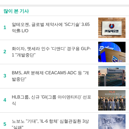
하
기
많이 본 기사
알테오젠, 글로벌 제약사에 'SC기술' 3.65
1
억弗 L/O
화이자, 멧세라 인수 '디앤디' 경구용 GLP-
2
1 "개발중단"
BMS, AR 분해제·CEACAM5 ADC 등 "개
3
발중단"
HLB그룹, 신규 'GI(그룹 아이덴티티)' 선포
4
식
노보노 "기대", 'IL-6 항체' 심혈관질환 3상
5
"실패”