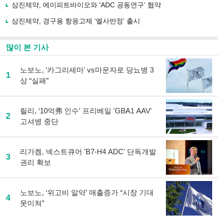
삼진제약, 에이피트바이오와 'ADC 공동연구' 협약
기
삼진제약, 경구용 항응고제 ‘엘사반정’ 출시
많이 본 기사
노보노, '카그리세마' vs마운자로 당뇨병 3
1
상 “실패”
릴리, ‘10억弗 인수’ 프리베일 'GBA1 AAV'
2
고셔병 중단
리가켐, 넥스트큐어 'B7-H4 ADC' 단독개발
3
권리 확보
노보노, ‘위고비 알약’ 매출증가 “시장 기대
4
못미쳐”