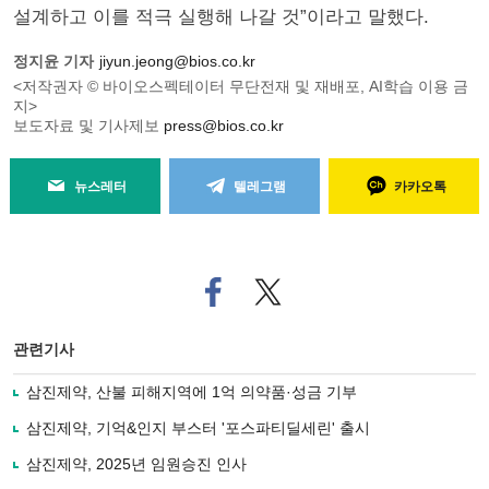
설계하고 이를 적극 실행해 나갈 것”이라고 말했다.
정지윤 기자
jiyun.jeong@bios.co.kr
<저작권자 © 바이오스펙테이터 무단전재 및 재배포, AI학습 이용 금
지>
보도자료 및 기사제보
press@bios.co.kr
뉴스레터
텔레그램
카카오톡
페
트위
이
터로
스
기사
북
공유
관련기사
으
하기
로
삼진제약, 산불 피해지역에 1억 의약품·성금 기부
기
사
삼진제약, 기억&인지 부스터 '포스파티딜세린' 출시
공
유
삼진제약, 2025년 임원승진 인사
하