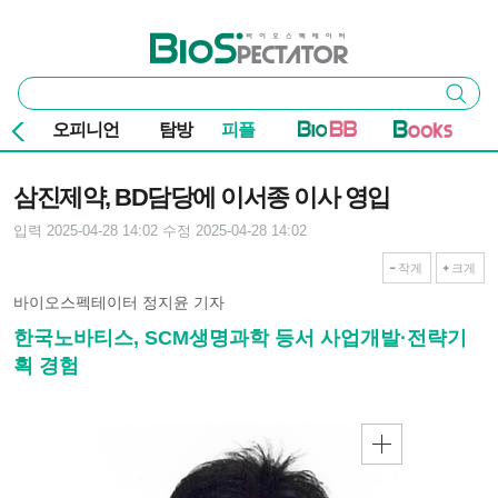
본문 바로가기
주요 메뉴
바이오스펙테이터
통
검색
합
검
오피니언
탐방
피플
색
기사본문
삼진제약, BD담당에 이서종 이사 영입
입력 2025-04-28 14:02
수정 2025-04-28 14:02
작게
크게
바이오스펙테이터 정지윤 기자
한국노바티스, SCM생명과학 등서 사업개발·전략기
획 경험