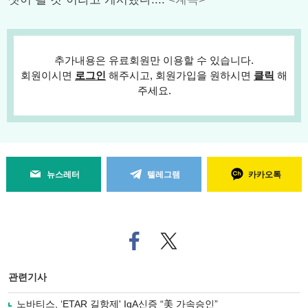
추가내용은 유료회원만 이용할 수 있습니다.
회원이시면
로그인
해주시고, 회원가입을 원하시면
클릭
해
주세요.
뉴스레터
텔레그램
카카오톡
페
트위
이
터로
스
기사
북
공유
관련기사
으
하기
로
노바티스, ‘ETAR 길항제' IgA신증 “美 가속승인”