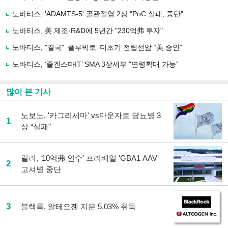
기
사
노바티스, 'ADAMTS-5' 골관절염 2상 "PoC 실패, 중단"
공
유
노바티스, 美 제조·R&D에 5년간 "230억弗 투자"
하
노바티스, "결국" ‘플루빅토’ 더초기 전립선암 “美 승인”
기
노바티스, ‘졸겐스마IT’ SMA 3상세부 "연령확대 가능"
많이 본 기사
노보노, '카그리세마' vs마운자로 당뇨병 3
1
상 “실패”
릴리, ‘10억弗 인수’ 프리베일 'GBA1 AAV'
2
고셔병 중단
3
블랙록, 알테오젠 지분 5.03% 취득