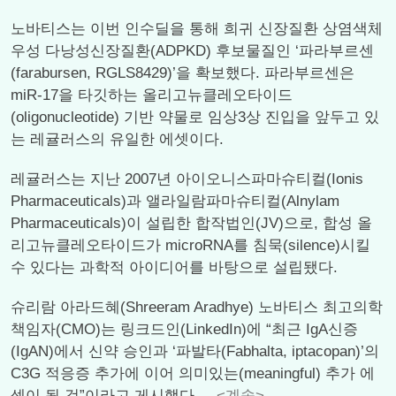
노바티스는 이번 인수딜을 통해 희귀 신장질환 상염색체
우성 다낭성신장질환(ADPKD) 후보물질인 ‘파라부르센
(farabursen, RGLS8429)’을 확보했다. 파라부르센은
miR-17을 타깃하는 올리고뉴클레오타이드
(oligonucleotide) 기반 약물로 임상3상 진입을 앞두고 있
는 레귤러스의 유일한 에셋이다.
레귤러스는 지난 2007년 아이오니스파마슈티컬(Ionis
Pharmaceuticals)과 앨라일람파마슈티컬(Alnylam
Pharmaceuticals)이 설립한 합작법인(JV)으로, 합성 올
리고뉴클레오타이드가 microRNA를 침묵(silence)시킬
수 있다는 과학적 아이디어를 바탕으로 설립됐다.
슈리람 아라드혜(Shreeram Aradhye) 노바티스 최고의학
책임자(CMO)는 링크드인(LinkedIn)에 “최근 IgA신증
(IgAN)에서 신약 승인과 ‘파발타(Fabhalta, iptacopan)’의
C3G 적응증 추가에 이어 의미있는(meaningful) 추가 에
셋이 될 것”이라고 게시했다....
<계속>