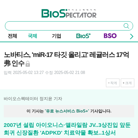
본문 바로가기
주요 메뉴
바이오스펙테이터
통
검색
합
검
전체
국제
기업
색
기사본문
노바티스, 'miR-17 타깃 올리고' 레귤러스 17억
弗 인수
입력 2025-05-02 13:27
수정 2025-05-02 21:08
작게
크게
바이오스펙테이터 정지윤 기자
이 기사는
'유료 뉴스서비스 BioS+'
기사입니다.
2007년 설립 아이오니스·앨라일람 JV..3상진입 앞둔
희귀 신장질환 'ADPKD' 치료약물 확보..1상서