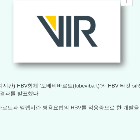
지시간) HBV항체 ‘토베비바르트(tobevibart)’와 HBV 타깃 s
간결과를 발표했다.
바르트과 엘렙시란 병용요법의 HBV를 적응증으로 한 개발을