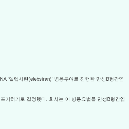
iRNA ‘엘렙시란(elebsiran)’ 병용투여로 진행한 만성B형간염
 포기하기로 결정했다. 회사는 이 병용요법을 만성B형간염