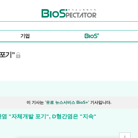
바이오스펙테이터
기업
발포기”
이 기사는
'유료 뉴스서비스 BioS+'
기사입니다.
간염 "자체개발 포기", D형간염은 "지속"