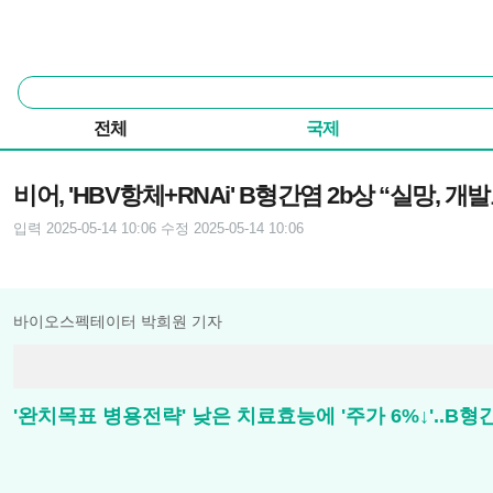
본문 바로가기
주요 메뉴
통
합
검
전체
국제
색
기사본문
비어, 'HBV항체+RNAi' B형간염 2b상 “실망, 개
입력 2025-05-14 10:06
수정 2025-05-14 10:06
바이오스펙테이터 박희원 기자
'완치목표 병용전략' 낮은 치료효능에 '주가 6%↓'..B형