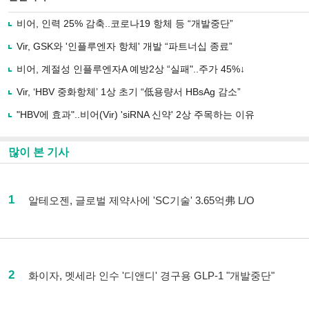
비어, 인력 25% 감축..코로나19 항체 등 “개발중단”
Vir, GSK와 '인플루엔자 항체' 개발 “파트너십 종료”
비어, 계절성 인플루엔자A 예방2상 “실패"..주가 45%↓
Vir, ‘HBV 중화항체’ 1상 초기 “低용량서 HBsAg 감소”
"HBV에 효과"..비어(Vir) 'siRNA 신약' 2상 주목하는 이유
많이 본 기사
1
알테오젠, 글로벌 제약사에 'SC기술' 3.65억弗 L/O
2
화이자, 멧세라 인수 '디앤디' 경구용 GLP-1 "개발중단"