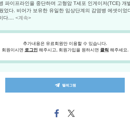
감염병 파이프라인을 중단하며 고형암 T세포 인게이저(TCE)
남겨뒀었다. 비어가 보유한 유일한 임상단계의 감염병 에셋이었
이다....
<계속>
추가내용은 유료회원만 이용할 수 있습니다.
회원이시면
로그인
해주시고, 회원가입을 원하시면
클릭
해주세요.
텔레그램
페
트위
이
터로
스
기사
북
공유