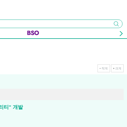
검색
작게
크게
달리티" 개발