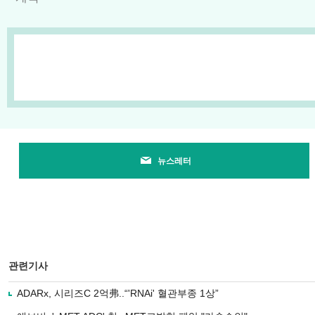
뉴스레터
관련기사
ADARx, 시리즈C 2억弗..“'RNAi' 혈관부종 1상”