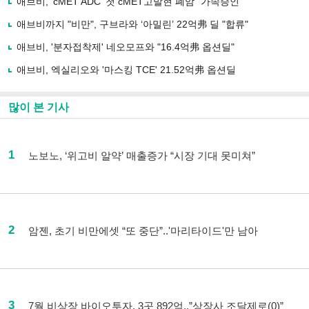
애브비, 'cMET ADC' 첫 cMET고발현 폐암 "가속승인"
애브비까지 "비만", 구브라와 ‘아밀린’ 22억弗 딜 "합류"
애브비, '분자접착제' 네오모프와 "16.4억弗 옵션딜"
애브비, 엑실리오와 '마스킹 TCE' 21.52억弗 옵션딜
많이 본 기사
1
노보노, ‘위고비 알약’ 매출증가 “시장 기대 못미쳐”
2
암젠, 초기 비만에셋 “또 중단”..'마리타이드'만 남아
3
7월 비상장 바이오투자, 3곳 892억..”상장사 조달제로(0)”