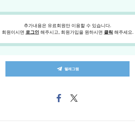
추가내용은 유료회원만 이용할 수 있습니다.
회원이시면
로그인
해주시고, 회원가입을 원하시면
클릭
해주세요.
텔레그램
페
트위
이
터로
스
기사
북
공유
으
하기
로
기
사