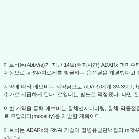
애브비는(AbbVie)가 지난 14일(현지시간) ADARx 파마슈티컬(A
대상으로 siRNA치료제를 발굴하는 옵션딜을 체결했다고 
계약에 따라 애브비는 계약금으로 ADARx에게 3억3500만달러를 지급
추가로 지급하게 된다. 로열티는 별도로 책정됐다. 다만 
이번 계약을 통해 애브비는 항체엔지니어링, 항체-약물접합체(ADC
료 모달리티(modality)를 개발할 계획이다.
애브비는 ADARx의 RNAi 기술이 질병유발단백질의 mRNA를 정밀
<계속>