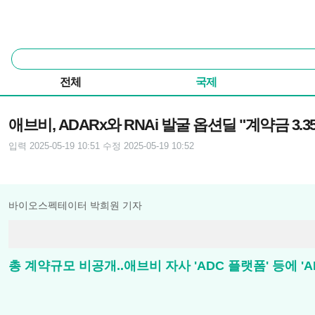
본문 바로가기
주요 메뉴
통
합
검
전체
국제
색
기사본문
애브비, ADARx와 RNAi 발굴 옵션딜 "계약금 3.3
입력 2025-05-19 10:51
수정 2025-05-19 10:52
바이오스펙테이터 박희원 기자
총 계약규모 비공개..애브비 자사 'ADC 플랫폼' 등에 'A