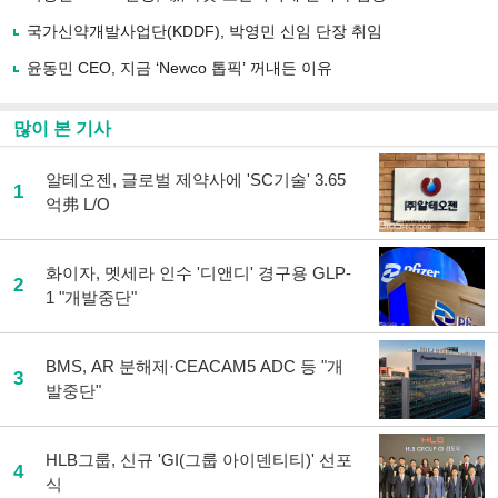
하
국가신약개발사업단(KDDF), 박영민 신임 단장 취임
기
윤동민 CEO, 지금 ‘Newco 톱픽’ 꺼내든 이유
많이 본 기사
알테오젠, 글로벌 제약사에 'SC기술' 3.65
1
억弗 L/O
화이자, 멧세라 인수 '디앤디' 경구용 GLP-
2
1 "개발중단"
BMS, AR 분해제·CEACAM5 ADC 등 "개
3
발중단"
HLB그룹, 신규 'GI(그룹 아이덴티티)' 선포
4
식