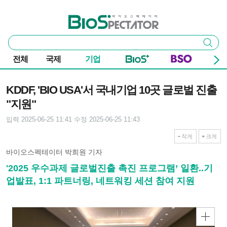
본문 바로가기
주요 메뉴
바이오스펙테이터
통
검색
합
검
전체
국제
기업
색
기사본문
KDDF, 'BIO USA'서 국내기업 10곳 글로벌 진출
"지원"
입력 2025-06-25 11:41
수정 2025-06-25 11:43
작게
크게
바이오스펙테이터 박희원 기자
'2025 우수과제 글로벌진출 촉진 프로그램’ 일환..기
업발표, 1:1 파트너링, 네트워킹 세션 참여 지원