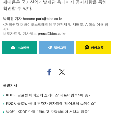
세내용은 국가신약개발재단 홈페이지 공지사항을 통해
확인할 수 있다.
박희원 기자
heeone.park@bios.co.kr
<저작권자 © 바이오스펙테이터 무단전재 및 재배포, AI학습 이용 금
지>
보도자료 및 기사제보
press@bios.co.kr
뉴스레터
텔레그램
카카오톡
페
트위
이
터로
스
기사
북
공유
관련기사
으
하기
로
KDDF '글로벌 바이오텍 쇼케이스' 파트너링 2.5배 증가
기
사
KDDF, 글로벌·국내 투자자 한자리에 "바이오텍 쇼케이스"
공
유
박영민 KDDF 단장, “新타깃·모달리티에 선택과 집중”