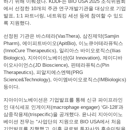
하기 위해 이뤄졌다. KDDF는 BIO USA 2025 조직위원회
에서 선정한 10개의 주관 연구개발기관을 대상으로 기업
발표, 1:1 파트너링, 네트워킹 세션 등에 참여할 수 있도
록 지원했다.
선정된 기관은 바스테라(VasThera), 삼진제약(Samjin
Pharm), 에이피트바이오(ApitBio), 이노큐어테라퓨틱스
(InnoCure Therapeutics), 일리아스 바이오로직스(Ilias
Biologics), 지아이이노베이션(GI Innovation), 제이디바
이오사이언스(JD Bioscience), 핀테라퓨틱스(Pin
Therapeutics), 피알지에스엔텍(PRG
Science&Technology), 아이엠바이오로직스(IMBiologics)
등이다.
지아이이노베이션은 기업발표를 통해 신규 파이프라인
인 대식세포 인게이저(macrophage engager) ‘GI-128’과
삼중작용제(trispecific)을 공개했다. 윤나리 지아이이노
베이션 전무는 “사업단의 지원으로 BIO USA에서 처음
기업발표를 진행했고, 이후 글로벌 투자사와 후속미팅을