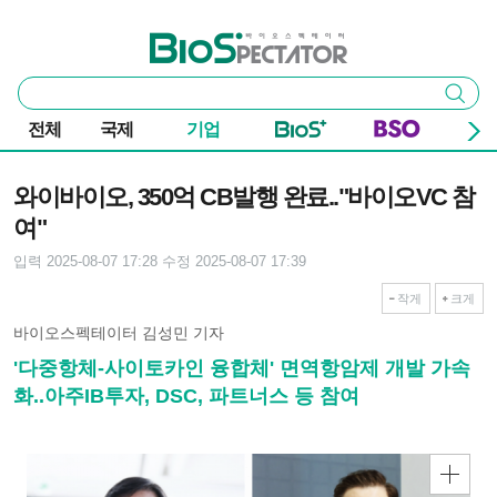
본문 바로가기
주요 메뉴
바이오스펙테이터
통
검색
합
검
전체
국제
기업
색
기사본문
와이바이오, 350억 CB발행 완료.."바이오VC 참
여"
입력 2025-08-07 17:28
수정 2025-08-07 17:39
작게
크게
바이오스펙테이터 김성민 기자
'다중항체-사이토카인 융합체' 면역항암제 개발 가속
화..아주IB투자, DSC, 파트너스 등 참여