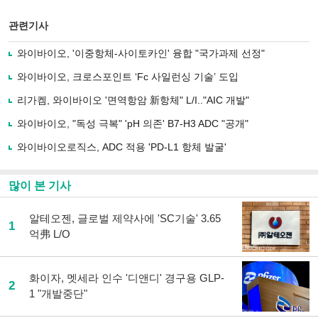
스
기사
북
공유
관련기사
으
하기
로
와이바이오, '이중항체-사이토카인' 융합 "국가과제 선정"
기
사
와이바이오, 크로스포인트 ‘Fc 사일런싱 기술’ 도입
공
유
리가켐, 와이바이오 '면역항암 新항체" L/I.."AIC 개발"
하
와이바이오, "독성 극복" 'pH 의존' B7-H3 ADC "공개"
기
와이바이오로직스, ADC 적용 'PD-L1 항체 발굴'
많이 본 기사
알테오젠, 글로벌 제약사에 'SC기술' 3.65
1
억弗 L/O
화이자, 멧세라 인수 '디앤디' 경구용 GLP-
2
1 "개발중단"