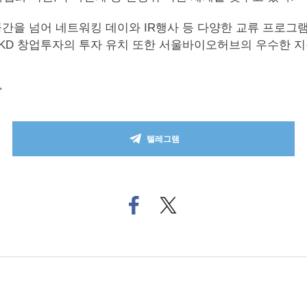
간을 넘어 네트워킹 데이와 IR행사 등 다양한 교류 프로그
CKD 창업투자의 투자 유치 또한 서울바이오허브의 우수한 지
>
텔레그램
페
트위
이
터로
스
기사
북
공유
으
하기
로
기
사
공