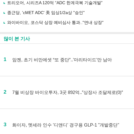
트리오어, 시리즈A 120억 “ADC 한계극복 기술개발”
종근당, 'cMET ADC' 美 임상1/2a상 "승인"
와이바이오, 코스닥 상장 예비심사 통과.."연내 상장"
많이 본 기사
1
암젠, 초기 비만에셋 “또 중단”..'마리타이드'만 남아
2
7월 비상장 바이오투자, 3곳 892억..”상장사 조달제로(0)”
3
화이자, 멧세라 인수 '디앤디' 경구용 GLP-1 "개발중단"