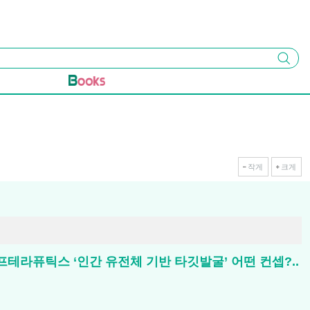
검색
작게
크게
카나프테라퓨틱스 ‘인간 유전체 기반 타깃발굴’ 어떤 컨셉?..