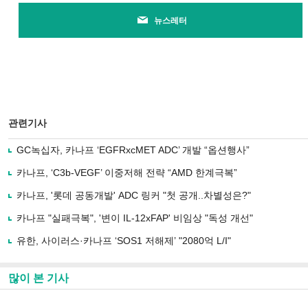
뉴스레터
관련기사
GC녹십자, 카나프 ‘EGFRxcMET ADC’ 개발 “옵션행사”
카나프, ‘C3b-VEGF’ 이중저해 전략 “AMD 한계극복”
카나프, '롯데 공동개발' ADC 링커 "첫 공개..차별성은?"
카나프 "실패극복", '변이 IL-12xFAP' 비임상 "독성 개선"
유한, 사이러스·카나프 ‘SOS1 저해제’ "2080억 L/I"
많이 본 기사