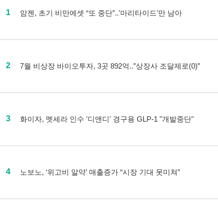
1
암젠, 초기 비만에셋 “또 중단”..'마리타이드'만 남아
2
7월 비상장 바이오투자, 3곳 892억..”상장사 조달제로(0)”
3
화이자, 멧세라 인수 '디앤디' 경구용 GLP-1 "개발중단"
4
노보노, ‘위고비 알약’ 매출증가 “시장 기대 못미쳐”