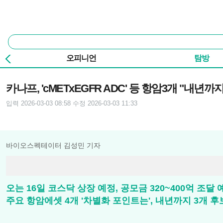
본문 바로가기
주요 메뉴
통
합
검
오피니언
탐방
색
기사본문
카나프, 'cMETxEGFR ADC' 등 항암3개 "내년까지 
입력 2026-03-03 08:58
수정 2026-03-03 11:33
바이오스펙테이터 김성민 기자
오는 16일 코스닥 상장 예정, 공모금 320~400억 조달
주요 항암에셋 4개 '차별화 포인트는', 내년까지 3개 후보