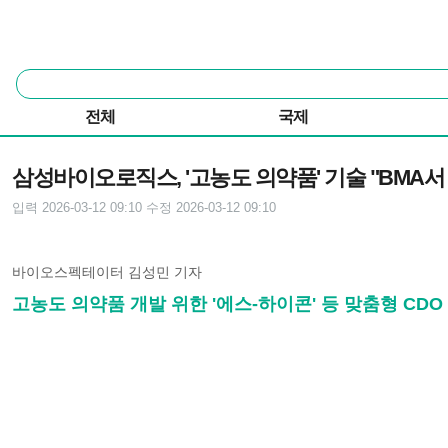
본문 바로가기
주요 메뉴
통
합
검
전체
국제
색
기사본문
삼성바이오로직스, '고농도 의약품' 기술 "BMA서
입력 2026-03-12 09:10
수정 2026-03-12 09:10
바이오스펙테이터 김성민 기자
고농도 의약품 개발 위한 '에스-하이콘' 등 맞춤형 CDO