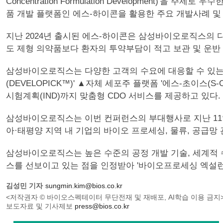
Concentration Formulation Developmen
품 개발 플랫폼인 에스-하이콘을 활용한 주요 개발사례 및
지난 2024년 출시된 에스-하이콘은 삼성바이오로직스의 
도 제형 의약품보다 환자의 투약부담이 적고 보관 및 운반 
삼성바이오로직스는 다양한 고객의 수요에 대응할 수 있는 
(DEVELOPICK™)' ▲자체 세포주 플랫폼 '에스-초이스(S
시험계획(IND)까지 맞춤형 CDO 서비스를 제공하고 있다.
삼성바이오로직스는 이번 컨퍼런스의 부대행사로 지난 11일 오
아·태평양 지역 내 기업의 바이오 프로세싱, 물류, 공급망
삼성바이오로직스는 높은 수준의 공정 개발 기술, 세계적 수준
스를 선보이고 있는 점을 인정받아 '바이오프로세싱 엑설런스 인 코리아 
김성민 기자
sungmin.kim@bios.co.kr
<저작권자 © 바이오스펙테이터 무단전재 및 재배포, AI학습 이용 금지
보도자료 및 기사제보
press@bios.co.kr