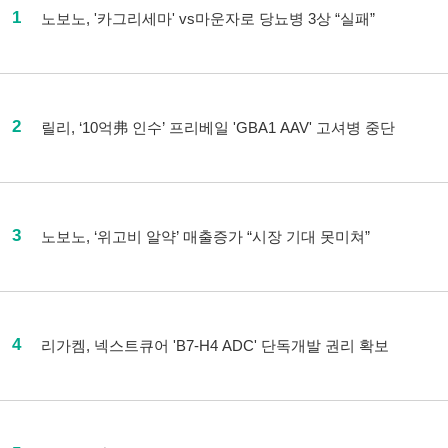
1
노보노, '카그리세마' vs마운자로 당뇨병 3상 “실패”
2
릴리, ‘10억弗 인수’ 프리베일 'GBA1 AAV' 고셔병 중단
3
노보노, ‘위고비 알약’ 매출증가 “시장 기대 못미쳐”
4
리가켐, 넥스트큐어 'B7-H4 ADC' 단독개발 권리 확보