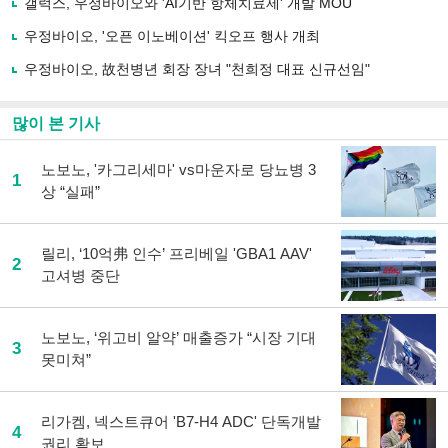
유
갤럭스, 우정바이오와 'AI기반 항체치료제' 개발 MOU
하
우정바이오, '오픈 이노베이션' 킥오프 행사 개최
기
우정바이오, 故천병년 회장 장녀 "천희정 대표 신규선임"
많이 본 기사
노보노, '카그리세마' vs마운자로 당뇨병 3
1
상 “실패”
릴리, ‘10억弗 인수’ 프리베일 'GBA1 AAV'
2
고셔병 중단
노보노, ‘위고비 알약’ 매출증가 “시장 기대
3
못미쳐”
리가켐, 넥스트큐어 'B7-H4 ADC' 단독개발
4
권리 확보