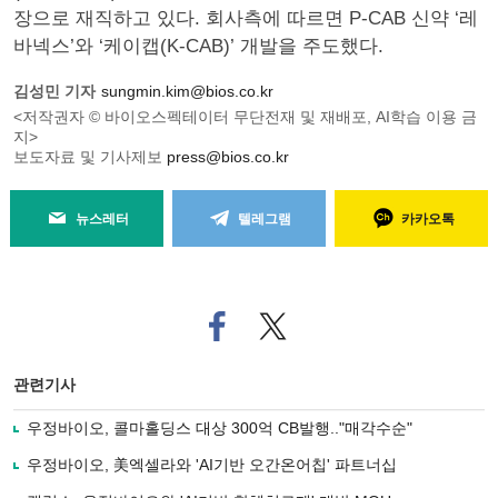
장으로 재직하고 있다. 회사측에 따르면 P-CAB 신약 ‘레
바넥스’와 ‘케이캡(K-CAB)’ 개발을 주도했다.
김성민 기자
sungmin.kim@bios.co.kr
<저작권자 © 바이오스펙테이터 무단전재 및 재배포, AI학습 이용 금
지>
보도자료 및 기사제보
press@bios.co.kr
뉴스레터
텔레그램
카카오톡
페
트위
이
터로
스
기사
북
공유
관련기사
으
하기
로
우정바이오, 콜마홀딩스 대상 300억 CB발행.."매각수순"
기
사
우정바이오, 美엑셀라와 'AI기반 오간온어칩' 파트너십
공