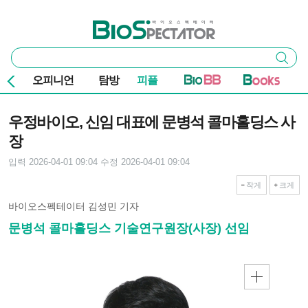
본문 바로가기
주요 메뉴
바이오스펙테이터
통
검색
합
검
오피니언
탐방
피플
색
기사본문
우정바이오, 신임 대표에 문병석 콜마홀딩스 사
장
입력 2026-04-01 09:04
수정 2026-04-01 09:04
작게
크게
바이오스펙테이터 김성민 기자
문병석 콜마홀딩스 기술연구원장(사장) 선임