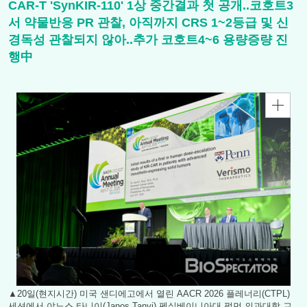
CAR-T 'SynKIR-110' 1상 중간결과 첫 공개..코호트3
서 약물반응 PR 관찰, 아직까지 CRS 1~2등급 및 신
경독성 관찰되지 않아..추가 코호트4~6 용량증량 진
행中
▲20일(현지시간) 미국 샌디에고에서 열린 AACR 2026 플레너리(CTPL)
세션에서 야노스 타니이(Janos Tanyi) 펜실베이니아대 펄먼 의과대학 교