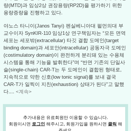
량(MTD)과 임상2상 권장용량(RP2D)을 평가하기 위한
용량증량을 진행하고 있다.
야노스 타니이(Janos Tanyi) 펜실베니아대 펄먼의대 부
교수이자 SynKIR-110 임상1상 연구책임자는 “모든 면역
세포는 세포밖(extracellular) 타깃 결합 도메인(target
binding domain)과 세포안(intracellular) 공동자극 도메인
(costimulatory domain)이 완전하게 분리돼 있는 수용체
시스템을 통해 기능을 발휘한다”며 “반면 기존의 단일사
슬(single-chain) CAR-T는 두 도메인이 결합된 형태로,
지속적으로 약한 신호(low tonic signal)를 보내 결국
CAR-T가 일찍이 지친(exhaustion) 상태가 된다”고 말했
다....
<계속>
추가내용은 유료회원만 이용할 수 있습니다.
회원이시면
로그인
해주시고, 회원가입을 원하시면
클릭
해
주세요.