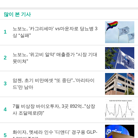
많이 본 기사
노보노, '카그리세마' vs마운자로 당뇨병 3
1
상 “실패”
노보노, ‘위고비 알약’ 매출증가 “시장 기대
2
못미쳐”
암젠, 초기 비만에셋 “또 중단”..'마리타이
3
드'만 남아
7월 비상장 바이오투자, 3곳 892억..”상장
4
사 조달제로(0)”
화이자, 멧세라 인수 '디앤디' 경구용 GLP-
5