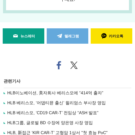
뉴스레터
텔레그램
카카오톡
페
트위
이
터로
스
기사
북
공유
관련기사
으
하기
로
HLB이노베이션, 美자회사 베리스모에 “414억 출자”
기
사
HLB 베리스모, ‘어댑티뮨 출신’ 윌리엄스 부사장 영입
공
유
HLB 베리스모, ‘CD19 CAR-T’ 전임상 “ASH 발표”
하
HLB그룹, 글로벌 BD 수장에 양은영 사장 영입
기
HLB, 新접근 ‘KIR CAR-T’ 고형암 1상서 "첫 효능 PoC"