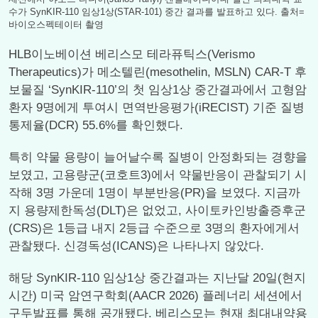
수가 SynKIR-110 임상1상(STAR-101) 중간 결과를 발표하고 있다. 출처=
바이오스펙테이터 촬영
HLB이노베이션 베리스모 테라퓨틱스(Verismo
Therapeutics)가 메소텔린(mesothelin, MSLN) CAR-T 후
보물질 ‘SynKIR-110’의 첫 임상1상 중간결과에서 고형암
환자 9명에게 투여시 면역반응평가(iRECIST) 기준 질병
통제율(DCR) 55.6%를 확인했다.
특히 약물 용량이 늘어날수록 질병이 안정화되는 경향을
보였고, 고용량군(코호트3)에서 약물반응이 관찰되기 시
작해 3명 가운데 1명이 부분반응(PR)을 보였다. 지금까
지 용량제한독성(DLT)은 없었고, 사이토카인방출증후군
(CRS)은 1등급 내지 2등급 수준으로 3명의 환자에게서
관찰됐다. 신경독성(ICANS)은 나타나지 않았다.
해당 SynKIR-110 임상1상 중간결과는 지난달 20일(현지
시간) 미국 암연구학회(AACR 2026) 플레너리 세션에서
구두발표를 통해 공개됐다. 베리스모는 현재 최대내약용