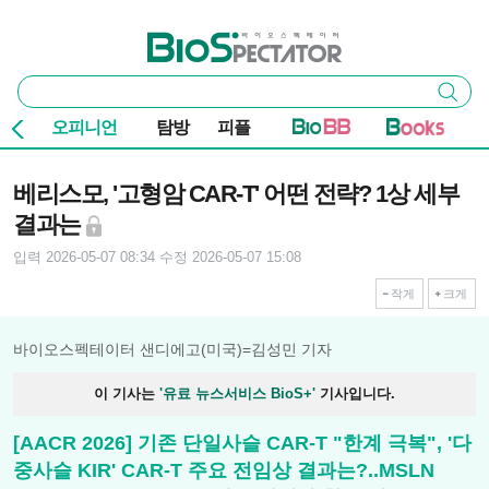
본문 바로가기
주요 메뉴
바이오스펙테이터
통
검색
합
검
오피니언
탐방
피플
색
기사본문
베리스모, '고형암 CAR-T' 어떤 전략? 1상 세부
결과는
입력 2026-05-07 08:34
수정 2026-05-07 15:08
작게
크게
바이오스펙테이터 샌디에고(미국)=김성민 기자
이 기사는
'유료 뉴스서비스 BioS+'
기사입니다.
[AACR 2026] 기존 단일사슬 CAR-T "한계 극복", '다
중사슬 KIR' CAR-T 주요 전임상 결과는?..MSLN