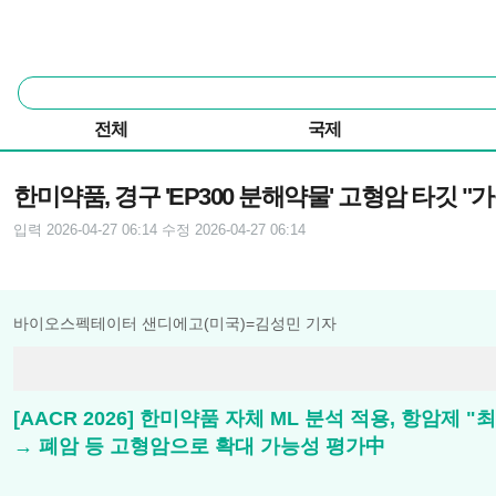
본문 바로가기
주요 메뉴
통
합
검
전체
국제
색
기사본문
한미약품, 경구 'EP300 분해약물' 고형암 타깃 "
입력 2026-04-27 06:14
수정 2026-04-27 06:14
바이오스펙테이터 샌디에고(미국)=김성민 기자
[AACR 2026] 한미약품 자체 ML 분석 적용, 항암제 "
→ 폐암 등 고형암으로 확대 가능성 평가中