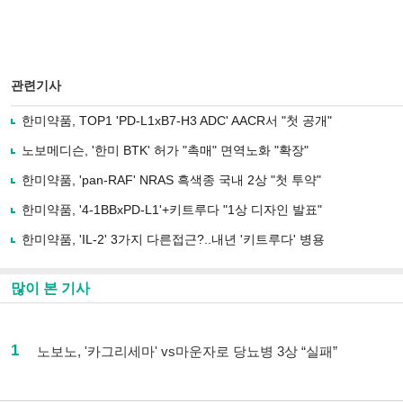
관련기사
한미약품, TOP1 'PD-L1xB7-H3 ADC' AACR서 "첫 공개"
노보메디슨, '한미 BTK' 허가 "촉매" 면역노화 "확장"
한미약품, 'pan-RAF' NRAS 흑색종 국내 2상 "첫 투약"
한미약품, '4-1BBxPD-L1'+키트루다 "1상 디자인 발표"
한미약품, 'IL-2' 3가지 다른접근?..내년 '키트루다' 병용
많이 본 기사
1
노보노, '카그리세마' vs마운자로 당뇨병 3상 “실패”