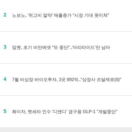
2
노보노, ‘위고비 알약’ 매출증가 “시장 기대 못미쳐”
3
암젠, 초기 비만에셋 “또 중단”..'마리타이드'만 남아
4
7월 비상장 바이오투자, 3곳 892억..”상장사 조달제로(0)”
5
화이자, 멧세라 인수 '디앤디' 경구용 GLP-1 "개발중단"