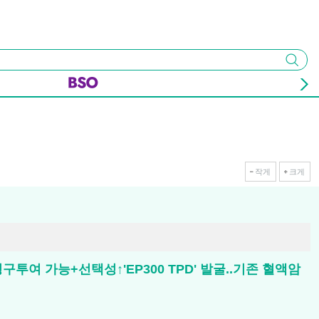
검색
작게
크게
 경구투여 가능+선택성↑'EP300 TPD' 발굴..기존 혈액암