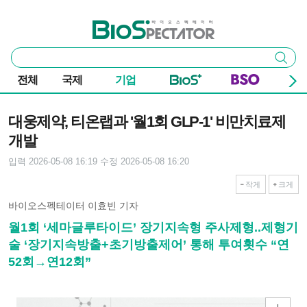
본문 바로가기
주요 메뉴
바이오스펙테이터
통
검색
합
검
전체
국제
기업
색
기사본문
대웅제약, 티온랩과 '월1회 GLP-1' 비만치료제
개발
입력 2026-05-08 16:19
수정 2026-05-08 16:20
작게
크게
바이오스펙테이터 이효빈 기자
월1회 ‘세마글루타이드’ 장기지속형 주사제형..제형기
술 ‘장기지속방출+초기방출제어’ 통해 투여횟수 “연
52회→연12회”