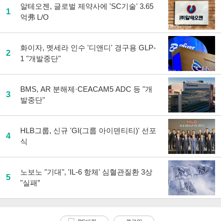
알테오젠, 글로벌 제약사에 'SC기술' 3.65
1
억弗 L/O
화이자, 멧세라 인수 '디앤디' 경구용 GLP-
2
1 "개발중단"
BMS, AR 분해제·CEACAM5 ADC 등 "개
3
발중단"
HLB그룹, 신규 'GI(그룹 아이덴티티)' 선포
4
식
노보노 "기대", 'IL-6 항체' 심혈관질환 3상
5
"실패”