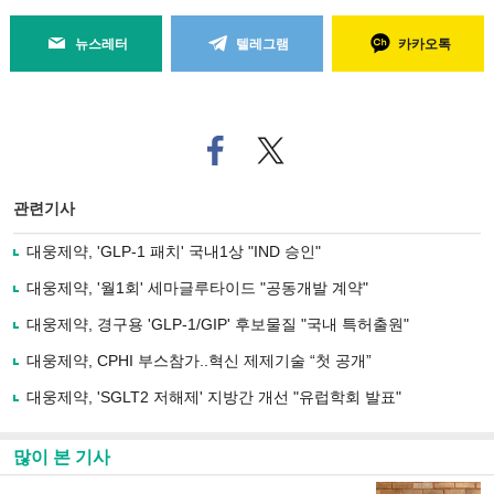
뉴스레터
텔레그램
카카오톡
페
트위
이
터로
스
기사
북
공유
관련기사
으
하기
로
대웅제약, 'GLP-1 패치' 국내1상 "IND 승인"
기
사
대웅제약, '월1회' 세마글루타이드 "공동개발 계약"
공
유
대웅제약, 경구용 'GLP-1/GIP' 후보물질 "국내 특허출원"
하
대웅제약, CPHI 부스참가..혁신 제제기술 “첫 공개”
기
대웅제약, 'SGLT2 저해제' 지방간 개선 "유럽학회 발표"
많이 본 기사