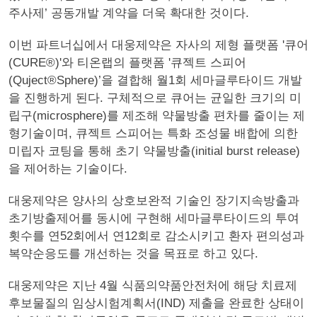
주사제’ 공동개발 계약을 더욱 확대한 것이다.
이번 파트너십에서 대웅제약은 자사의 제형 플랫폼 '큐어
(CURE®)'와 티온랩의 플랫폼 '큐젝트 스피어
(Quject®Sphere)’을 결합해 월1회 세마글루타이드 개발
을 진행하게 된다. 구체적으로 큐어는 균일한 크기의 미
립구(microsphere)를 제조해 약물방출 편차를 줄이는 제
형기술이며, 큐젝트 스피어는 특화 조성물 배합에 의한
미립자 코팅을 통해 초기 약물방출(initial burst release)
을 제어하는 기술이다.
대웅제약은 양사의 상호보완적 기술인 장기지속방출과
초기방출제어를 동시에 구현해 세마글루타이드의 투여
횟수를 연52회에서 연12회로 감소시키고 환자 편의성과
복약순응도를 개선하는 것을 목표로 하고 있다.
대웅제약은 지난 4월 식품의약품안전처에 해당 치료제
후보물질의 임상시험계획서(IND) 제출을 완료한 상태이