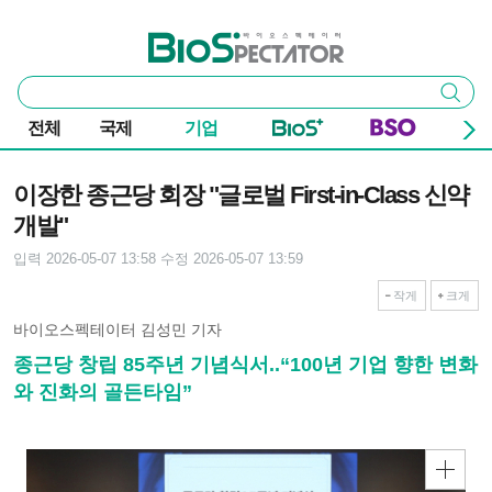
본문 바로가기
주요 메뉴
바이오스펙테이터
통
검색
합
검
전체
국제
기업
색
기사본문
이장한 종근당 회장 "글로벌 First-in-Class 신약
개발"
입력 2026-05-07 13:58
수정 2026-05-07 13:59
작게
크게
바이오스펙테이터 김성민 기자
종근당 창립 85주년 기념식서..“100년 기업 향한 변화
와 진화의 골든타임”