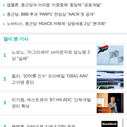
유
앱클론, 종근당과 어피맵 '이중항체' 항암제 "공동개발"
하
종근당, BBB 투과 'PARP1' 전임상 "AACR 첫 공개"
기
노바티스, 종근당 'HDAC6 저해제' 심방세동 2상 "본격화"
많이 본 기사
노보노, '카그리세마' vs마운자로 당뇨병 3
1
상 “실패”
릴리, ‘10억弗 인수’ 프리베일 'GBA1 AAV'
2
고셔병 중단
리가켐, 넥스트큐어 'B7-H4 ADC' 단독개발
3
권리 확보
4
블랙록, 알테오젠 지분 5.03% 취득