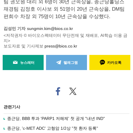
팀 권오원 대리 외 6명이 30년 근속상을, 종근당홀딩스
재경팀 김정호 이사보 외 51명이 20년 근속상을, DM팀
편희수 차장 외 75명이 10년 근속상을 수상했다.
김성민 기자
sungmin.kim@bios.co.kr
<저작권자 © 바이오스펙테이터 무단전재 및 재배포, AI학습 이용 금
지>
보도자료 및 기사제보
press@bios.co.kr
뉴스레터
텔레그램
카카오톡
페
트위
이
터로
스
기사
북
공유
관련기사
으
하기
로
종근당, BBB 투과 'PARP1 저해제' 첫 공개 "내년 IND"
기
사
종근당, 'c-MET ADC' 고형암 1/2상 "첫 환자 등록"
공