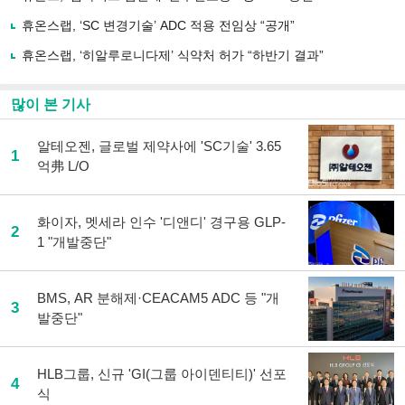
하
휴온스랩, ‘SC 변경기술’ ADC 적용 전임상 “공개”
기
휴온스랩, ‘히알루로니다제’ 식약처 허가 “하반기 결과”
많이 본 기사
알테오젠, 글로벌 제약사에 'SC기술' 3.65
1
억弗 L/O
화이자, 멧세라 인수 '디앤디' 경구용 GLP-
2
1 "개발중단"
BMS, AR 분해제·CEACAM5 ADC 등 "개
3
발중단"
HLB그룹, 신규 'GI(그룹 아이덴티티)' 선포
4
식