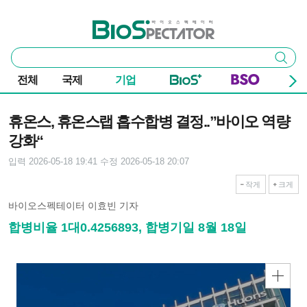
본문 바로가기
주요 메뉴
바이오스펙테이터
통
검색
합
검
전체
국제
기업
색
기사본문
휴온스, 휴온스랩 흡수합병 결정..”바이오 역량
강화“
입력 2026-05-18 19:41
수정 2026-05-18 20:07
작게
크게
바이오스펙테이터 이효빈 기자
합병비율 1대0.4256893, 합병기일 8월 18일