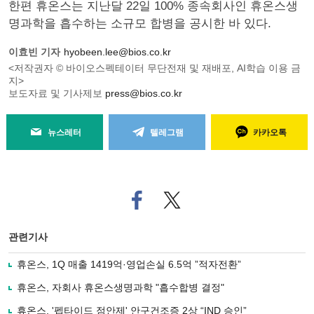
한편 휴온스는 지난달 22일 100% 종속회사인 휴온스생
명과학을 흡수하는 소규모 합병을 공시한 바 있다.
이효빈 기자
hyobeen.lee@bios.co.kr
<저작권자 © 바이오스펙테이터 무단전재 및 재배포, AI학습 이용 금
지>
보도자료 및 기사제보
press@bios.co.kr
뉴스레터
텔레그램
카카오톡
페
트위
이
터로
스
기사
북
공유
관련기사
으
하기
로
휴온스, 1Q 매출 1419억·영업손실 6.5억 ”적자전환”
기
사
휴온스, 자회사 휴온스생명과학 "흡수합병 결정"
공
유
휴온스, '펩타이드 점안제' 안구건조증 2상 “IND 승인”