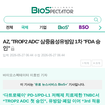
본문 바로가기
주요 메뉴
바이오스펙테이터
통
검색
합
검
전체
국제
기업
색
기사본문
AZ, 'TROP2 ADC' 삼중음성유방암 1차 "FDA 승
인”
입력 2026-05-27 06:44
수정 2026-05-27 06:44
작게
크게
바이오스펙테이터 이효빈 기자
이 기사는
'유료 뉴스서비스 BioS+'
기사입니다.
‘다트로웨이’ PD-1/PD-L1 저해제 치료제한 TNBC서
“TROP2 ADC 첫 승인”, 유방암·폐암 이어 “3rd 적응