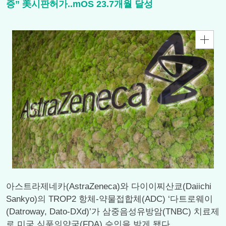
증” 美시판허가..mOS 23.7개월 달성
아스트라제네카(AstraZeneca)와 다이이찌산쿄(Daiichi
Sankyo)의 TROP2 항체-약물접합체(ADC) ‘다트로웨이
(Datroway, Dato-DXd)’가 삼중음성유방암(TNBC) 치료제
로 미국 식품의약국(FDA) 승인을 받게 됐다.