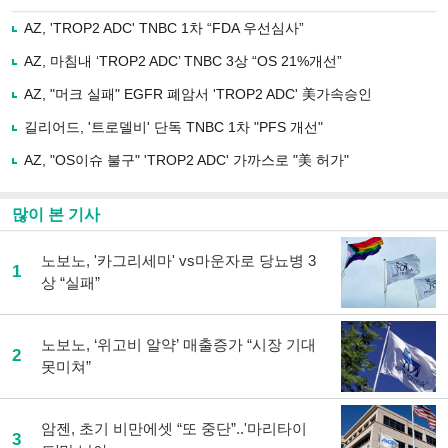
으
하기
로
AZ, 'TROP2 ADC' TNBC 1차 “FDA 우선심사”
기
사
AZ, 마침내 ‘TROP2 ADC’ TNBC 3상 “OS 21%개선”
공
유
AZ, "머크 실패" EGFR 폐암서 'TROP2 ADC' 美가속승인
하
길리어드, '트로델비' 단독 TNBC 1차 "PFS 개선"
기
AZ, "OS이슈 불구" 'TROP2 ADC' 가까스로 "美 허가"
많이 본 기사
노보노, '카그리세마' vs마운자로 당뇨병 3
1
상 “실패”
노보노, ‘위고비 알약’ 매출증가 “시장 기대
2
못미쳐”
암젠, 초기 비만에셋 “또 중단”..'마리타이
3