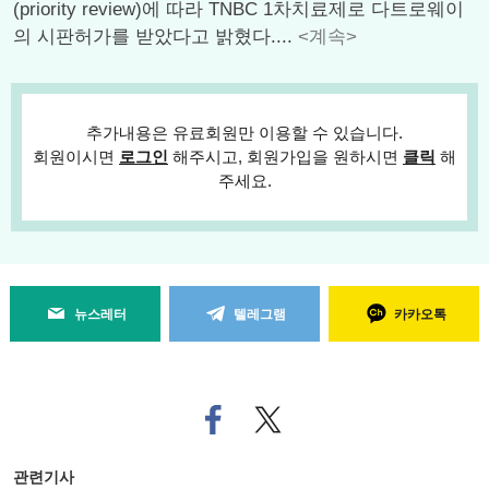
(priority review)에 따라 TNBC 1차치료제로 다트로웨이
의 시판허가를 받았다고 밝혔다....
<계속>
추가내용은 유료회원만 이용할 수 있습니다.
회원이시면
로그인
해주시고, 회원가입을 원하시면
클릭
해
주세요.
뉴스레터
텔레그램
카카오톡
페
트위
이
터로
스
기사
북
공유
관련기사