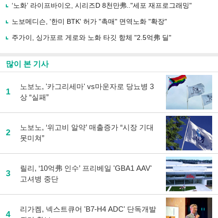
유
‘노화’ 라이프바이오, 시리즈D 8천만弗.."세포 재프로그래밍"
하
노보메디슨, '한미 BTK' 허가 "촉매" 면역노화 "확장"
기
주가이, 싱가포르 게로와 노화 타깃 항체 "2.5억弗 딜"
많이 본 기사
노보노, '카그리세마' vs마운자로 당뇨병 3
1
상 “실패”
노보노, ‘위고비 알약’ 매출증가 “시장 기대
2
못미쳐”
릴리, ‘10억弗 인수’ 프리베일 'GBA1 AAV'
3
고셔병 중단
리가켐, 넥스트큐어 'B7-H4 ADC' 단독개발
4