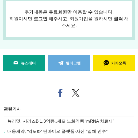
추가내용은 유료회원만 이용할 수 있습니다.
회원이시면
로그인
해주시고, 회원가입을 원하시면
클릭
해
주세요.
뉴스레터
텔레그램
카카오톡
페
트위
이
터로
스
기사
북
공유
관련기사
으
하기
로
뉴리밋, 시리즈B 1.3억弗..세포 노화역행 ‘mRNA 치료제’
기
사
대웅제약, ‘역노화' 턴바이오 플랫폼·자산 "일체 인수"
공