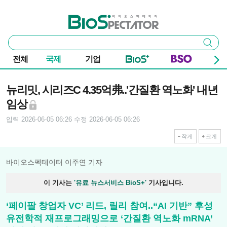
본문 바로가기
주요 메뉴
바이오스펙테이터
통
검색
합
검
전체
국제
기업
색
기사본문
뉴리밋, 시리즈C 4.35억弗..'간질환 역노화' 내년
임상
입력 2026-06-05 06:26
수정 2026-06-05 06:26
작게
크게
바이오스펙테이터 이주연 기자
이 기사는
'유료 뉴스서비스 BioS+'
기사입니다.
‘페이팔 창업자 VC’ 리드, 릴리 참여..“AI 기반” 후성
유전학적 재프로그래밍으로 ‘간질환 역노화 mRNA’