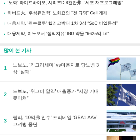
사
‘노화’ 라이프바이오, 시리즈D 8천만弗.."세포 재프로그래밍"
공
유
하버드大, ‘후성유전학’ 노화요인 “첫 규명” Cell 게재
하
대웅제약, '펙수클루' 헬리코박터 1차 3상 “SoC 비열등성”
기
대웅제약, 이노보서 ‘점막치유’ IBD 약물 "6625억 L/I"
많이 본 기사
노보노, '카그리세마' vs마운자로 당뇨병 3
1
상 “실패”
노보노, ‘위고비 알약’ 매출증가 “시장 기대
2
못미쳐”
릴리, ‘10억弗 인수’ 프리베일 'GBA1 AAV'
3
고셔병 중단