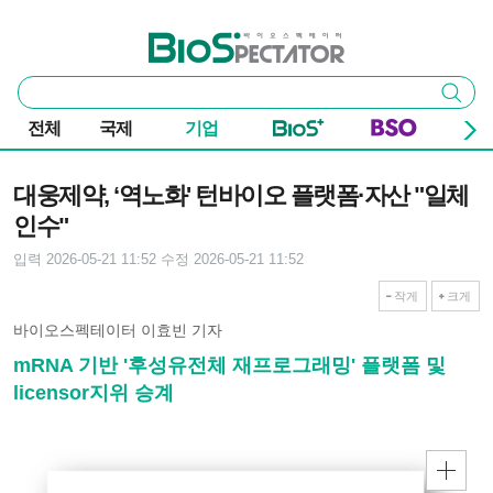
본문 바로가기
주요 메뉴
바이오스펙테이터
통
검색
합
검
전체
국제
기업
색
기사본문
대웅제약, ‘역노화' 턴바이오 플랫폼·자산 "일체
인수"
입력 2026-05-21 11:52
수정 2026-05-21 11:52
작게
크게
바이오스펙테이터 이효빈 기자
mRNA 기반 '후성유전체 재프로그래밍' 플랫폼 및
licensor지위 승계