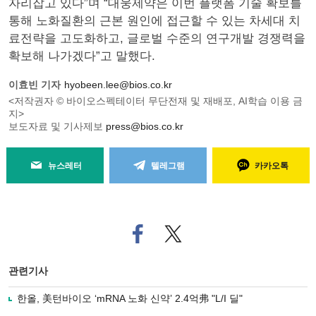
자리잡고 있다”며 “대웅제약은 이번 플랫폼 기술 확보를
통해 노화질환의 근본 원인에 접근할 수 있는 차세대 치
료전략을 고도화하고, 글로벌 수준의 연구개발 경쟁력을
확보해 나가겠다”고 말했다.
이효빈 기자
hyobeen.lee@bios.co.kr
<저작권자 © 바이오스펙테이터 무단전재 및 재배포, AI학습 이용 금
지>
보도자료 및 기사제보
press@bios.co.kr
뉴스레터
텔레그램
카카오톡
페
트위
이
터로
스
기사
북
공유
관련기사
으
하기
로
한올, 美턴바이오 ‘mRNA 노화 신약’ 2.4억弗 "L/I 딜"
기