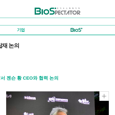
바이오스펙테이터
기업
탑재 논의
'서 젠슨 황 CEO와 협력 논의