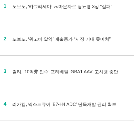
1
노보노, '카그리세마' vs마운자로 당뇨병 3상 “실패”
2
노보노, ‘위고비 알약’ 매출증가 “시장 기대 못미쳐”
3
릴리, ‘10억弗 인수’ 프리베일 'GBA1 AAV' 고셔병 중단
4
리가켐, 넥스트큐어 'B7-H4 ADC' 단독개발 권리 확보