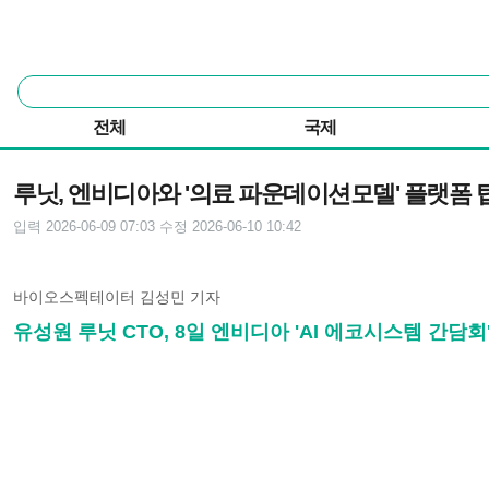
본문 바로가기
주요 메뉴
통
합
검
전체
국제
색
기사본문
루닛, 엔비디아와 '의료 파운데이션모델' 플랫폼 
입력 2026-06-09 07:03
수정 2026-06-10 10:42
바이오스펙테이터 김성민 기자
유성원 루닛 CTO, 8일 엔비디아 'AI 에코시스템 간담회