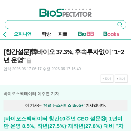
본문 바로가기
주요 메뉴
바이오스펙테이터
통
검색
합
검
오피니언
탐방
피플
색
기사본문
[창간설문]韓바이오 37.3%, 후속투자없이 "1~2
년 운영"
입력 2026-06-17 06:17
수정 2026-06-17 15:40
작게
크게
바이오스펙테이터 이주연 기자
이 기사는
'유료 뉴스서비스 BioS+'
기사입니다.
[바이오스펙테이터 창간10주년 CEO 설문③] 1년미
만 운영 8.5%, 작년(27.5%)·재작년(27.8%) 대비 "자