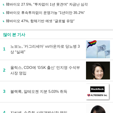
유
韓바이오 27.5%, "투자없이 1년 못견뎌" 자금난 심각
하
韓바이오 후속투자없이 운영가능 "1년미만 35.2%"
기
韓바이오 47%, 항체기반 에셋 “글로벌 유망”
많이 본 기사
노보노, '카그리세마' vs마운자로 당뇨병 3
1
상 “실패”
올릭스, CDO에 'GSK 출신' 민지영 수석부
2
사장 영입
3
블랙록, 알테오젠 지분 5.03% 취득
4
지씨셀, 손주희 사업개발실장 영입