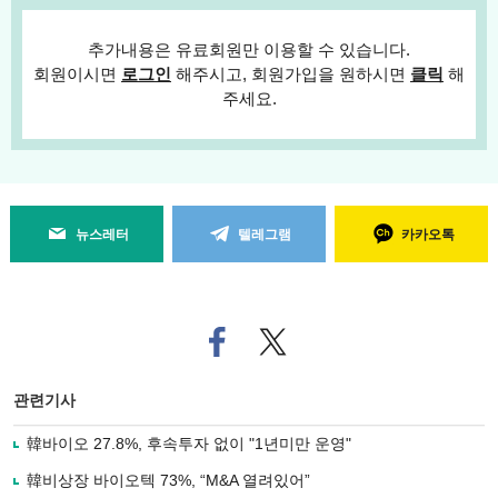
추가내용은 유료회원만 이용할 수 있습니다.
회원이시면
로그인
해주시고, 회원가입을 원하시면
클릭
해
주세요.
뉴스레터
텔레그램
카카오톡
페
트위
이
터로
스
기사
북
공유
관련기사
으
하기
로
韓바이오 27.8%, 후속투자 없이 "1년미만 운영"
기
사
韓비상장 바이오텍 73%, “M&A 열려있어”
공