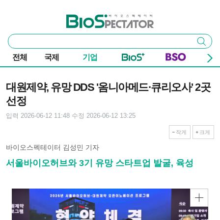
본문 바로가기
주요 메뉴
바이오스펙테이터
통
검색
합
검
전체
국제
기업
색
기사본문
대원제약, 유망 DDS '옴니아메드·큐리오사' 2곳
선정
입력 2026-06-12 11:48
수정 2026-06-12 13:25
작게
크게
바이오스펙테이터 김성민 기자
서울바이오허브와 3기 유망 스타트업 발굴, 육성