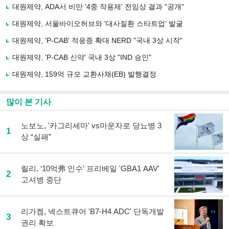
로
대원제약, ADA서 비만 '4중 작용제' 전임상 결과 "공개"
기
사
대원제약, 서울바이오허브와 '대사질환 스타트업' 발굴
공
유
대원제약, 'P-CAB' 적응증 확대 NERD "국내 3상 시작"
하
대원제약, 'P-CAB 신약' 국내 3상 "IND 승인"
기
대원제약, 159억 규모 교환사채(EB) 발행결정
많이 본 기사
노보노, '카그리세마' vs마운자로 당뇨병 3
1
상 “실패”
릴리, ‘10억弗 인수’ 프리베일 'GBA1 AAV'
2
고셔병 중단
리가켐, 넥스트큐어 'B7-H4 ADC' 단독개발
3
권리 확보