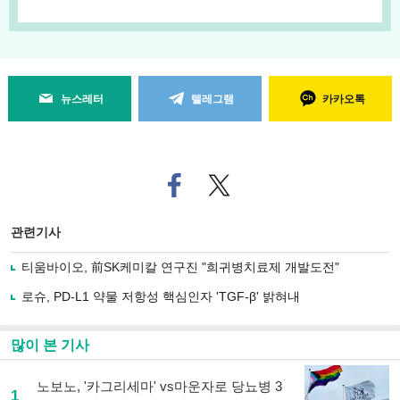
뉴스레터
텔레그램
카카오톡
페
트위
이
터로
스
기사
북
공유
관련기사
으
하기
로
티움바이오, 前SK케미칼 연구진 "희귀병치료제 개발도전"
기
사
로슈, PD-L1 약물 저항성 핵심인자 'TGF-β' 밝혀내
공
유
하
많이 본 기사
기
노보노, '카그리세마' vs마운자로 당뇨병 3
1