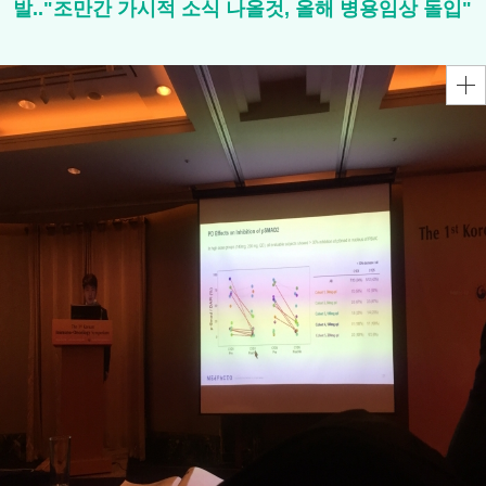
발.."조만간 가시적 소식 나올것, 올해 병용임상 돌입"