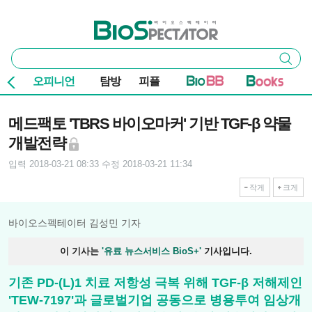
본문 바로가기
주요 메뉴
바이오스펙테이터
통
검색
합
검
오피니언
탐방
피플
색
기사본문
메드팩토 'TBRS 바이오마커' 기반 TGF-β 약물
개발전략
입력 2018-03-21 08:33
수정 2018-03-21 11:34
작게
크게
바이오스펙테이터 김성민 기자
이 기사는
'유료 뉴스서비스 BioS+'
기사입니다.
기존 PD-(L)1 치료 저항성 극복 위해 TGF-β 저해제인
'TEW-7197'과 글로벌기업 공동으로 병용투여 임상개