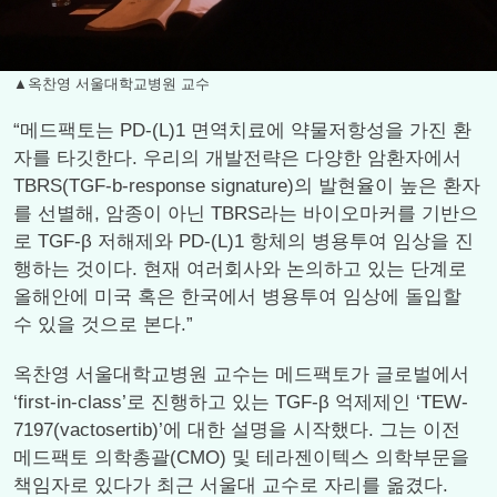
▲옥찬영 서울대학교병원 교수
“메드팩토는 PD-(L)1 면역치료에 약물저항성을 가진 환
자를 타깃한다. 우리의 개발전략은 다양한 암환자에서
TBRS(TGF-b-response signature)의 발현율이 높은 환자
를 선별해, 암종이 아닌 TBRS라는 바이오마커를 기반으
로 TGF-β 저해제와 PD-(L)1 항체의 병용투여 임상을 진
행하는 것이다. 현재 여러회사와 논의하고 있는 단계로
올해안에 미국 혹은 한국에서 병용투여 임상에 돌입할
수 있을 것으로 본다.”
옥찬영 서울대학교병원 교수는 메드팩토가 글로벌에서
‘first-in-class’로 진행하고 있는 TGF-β 억제제인 ‘TEW-
7197(vactosertib)’에 대한 설명을 시작했다. 그는 이전
메드팩토 의학총괄(CMO) 및 테라젠이텍스 의학부문을
책임자로 있다가 최근 서울대 교수로 자리를 옮겼다.