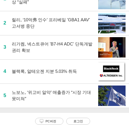
상 “실패”
릴리, ‘10억弗 인수’ 프리베일 'GBA1 AAV'
2
고셔병 중단
리가켐, 넥스트큐어 'B7-H4 ADC' 단독개발
3
권리 확보
4
블랙록, 알테오젠 지분 5.03% 취득
노보노, ‘위고비 알약’ 매출증가 “시장 기대
5
못미쳐”
PC버전
로그인