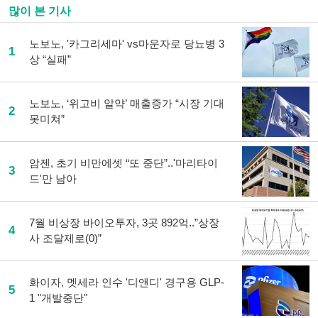
많이 본 기사
노보노, '카그리세마' vs마운자로 당뇨병 3
1
상 “실패”
노보노, ‘위고비 알약’ 매출증가 “시장 기대
2
못미쳐”
암젠, 초기 비만에셋 “또 중단”..'마리타이
3
드'만 남아
7월 비상장 바이오투자, 3곳 892억..”상장
4
사 조달제로(0)”
화이자, 멧세라 인수 '디앤디' 경구용 GLP-
5
1 "개발중단"