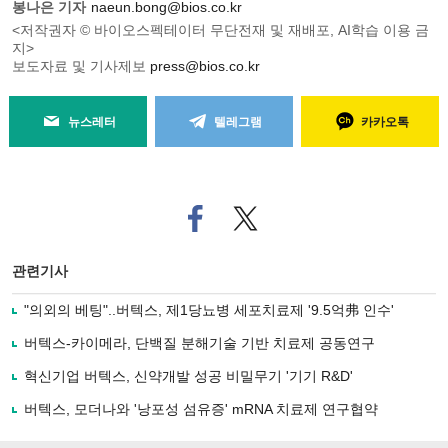
봉나은 기자
naeun.bong@bios.co.kr
<저작권자 © 바이오스펙테이터 무단전재 및 재배포, AI학습 이용 금
지>
보도자료 및 기사제보
press@bios.co.kr
뉴스레터
텔레그램
카카오톡
페
트위
이
터로
스
기사
북
공유
관련기사
으
하기
로
"의외의 베팅"..버텍스, 제1당뇨병 세포치료제 '9.5억弗 인수'
기
사
버텍스-카이메라, 단백질 분해기술 기반 치료제 공동연구
공
유
혁신기업 버텍스, 신약개발 성공 비밀무기 '기기 R&D'
하
버텍스, 모더나와 '낭포성 섬유증' mRNA 치료제 연구협약
기