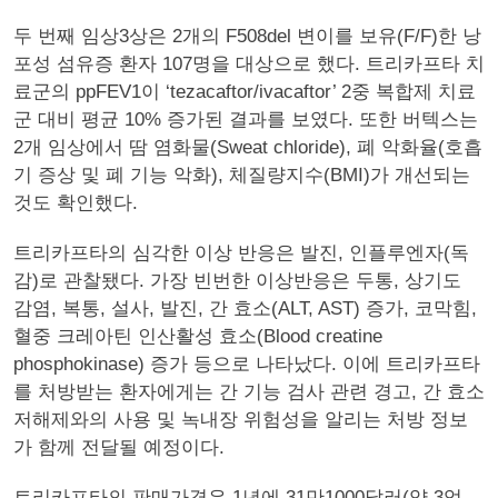
두 번째 임상3상은 2개의 F508del 변이를 보유(F/F)한 낭
포성 섬유증 환자 107명을 대상으로 했다. 트리카프타 치
료군의 ppFEV1이 ‘tezacaftor/ivacaftor’ 2중 복합제 치료
군 대비 평균 10% 증가된 결과를 보였다. 또한 버텍스는
2개 임상에서 땀 염화물(Sweat chloride), 폐 악화율(호흡
기 증상 및 폐 기능 악화), 체질량지수(BMI)가 개선되는
것도 확인했다.
트리카프타의 심각한 이상 반응은 발진, 인플루엔자(독
감)로 관찰됐다. 가장 빈번한 이상반응은 두통, 상기도
감염, 복통, 설사, 발진, 간 효소(ALT, AST) 증가, 코막힘,
혈중 크레아틴 인산활성 효소(Blood creatine
phosphokinase) 증가 등으로 나타났다. 이에 트리카프타
를 처방받는 환자에게는 간 기능 검사 관련 경고, 간 효소
저해제와의 사용 및 녹내장 위험성을 알리는 처방 정보
가 함께 전달될 예정이다.
트리카프타의 판매가격은 1년에 31만1000달러(약 3억