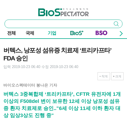
본문 바로가기
주요 메뉴
바이오스펙테이터
통
검색
합
검
전체
국제
기업
색
기사본문
버텍스, 낭포성 섬유증 치료제 ‘트리카프타’
FDA 승인
입력 2019-10-23 06:40
수정 2019-10-23 06:40
작게
크게
바이오스펙테이터 봉나은 기자
버텍스 3중복합제 ‘트리카프타’, CFTR 유전자에 1개
이상의 F508del 변이 보유한 12세 이상 낭포성 섬유
증 환자 치료제로 승인.."6세 이상 11세 이하 환자 대
상 임상3상도 진행 중"