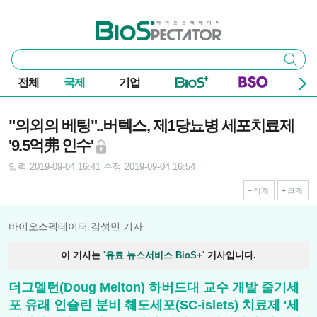
본문 바로가기
주요 메뉴
바이오스펙테이터
통
검색
합
검
전체
국제
기업
색
기사본문
"의외의 베팅"..버텍스, 제1당뇨병 세포치료제
'9.5억弗 인수'
입력 2019-09-04 16:41
수정 2019-09-04 16:54
작게
크게
바이오스펙테이터 김성민 기자
이 기사는
'유료 뉴스서비스 BioS+'
기사입니다.
더그멜턴(Doug Melton) 하버드대 교수 개발 줄기세
포 유래 인슐린 분비 췌도세포(SC-islets) 치료제 '세