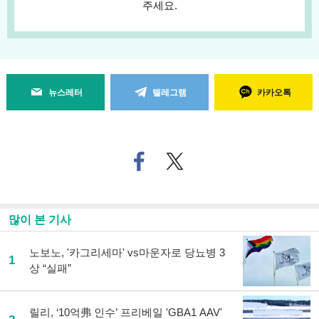
주세요.
뉴스레터
텔레그램
카카오톡
페
트위
이
터로
스
기사
북
공유
으
하기
많이 본 기사
로
기
사
노보노, '카그리세마' vs마운자로 당뇨병 3
1
공
상 “실패”
유
하
기
릴리, ‘10억弗 인수’ 프리베일 'GBA1 AAV'