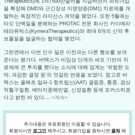
Therapeutics)에 1억7500만달러를 지급하면서 파트너십
을 확장해 DMD와 근긴장성 이영양증(DM1) 치료제를 개
발하는 독점적인 라이선스 계약을 맺었다. 또한 5월에는
타깃 단백질을 분해하는 PROTAC 전문 회사인 카이메라
테라퓨틱스(KymeraTherapeutics)와 최대 6개의 신약 후
보물질을 발굴하는 협약을 맺었다.
그런면에서 이번 인수 딜은 이전과는 다른 행보를 보여
준다는 평가다. 버텍스가 비임상 단계의 세포 기반의 치
료제에 큰 투자를 했다는 소식에 대해 업계는 ‘위험한 도
박, 과감한 결정 등’의 엇갈린 반응을 보였다. 참고로 버
텍스는 올해초 알파-1 항트립신(AAT) 결핍증, 통증, 겸상
적혈구질환, 베타지중해빈열, 신장질환 등에 포커스하겠
다고 밝힌 바 있다....
<계속>
추가내용은 유료회원만 이용할 수 있습니다.
회원이시면
로그인
해주시고, 회원가입을 원하시면
클릭
해