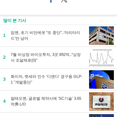
이
터로
스
기사
북
공유
으
하기
많이 본 기사
로
기
사
암젠, 초기 비만에셋 “또 중단”..'마리타이
1
공
드'만 남아
유
하
기
7월 비상장 바이오투자, 3곳 892억..”상장
2
사 조달제로(0)”
화이자, 멧세라 인수 '디앤디' 경구용 GLP-
3
1 "개발중단"
알테오젠, 글로벌 제약사에 'SC기술' 3.65
4
억弗 L/O