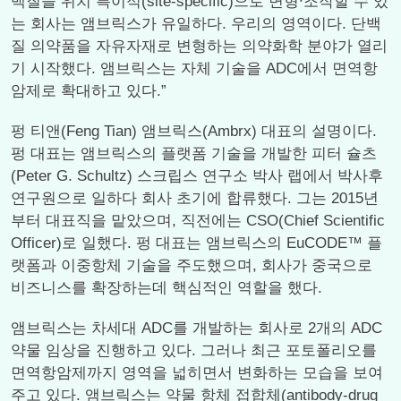
백질을 위치 특이적(site-specific)으로 변형∙조작할 수 있
는 회사는 앰브릭스가 유일하다. 우리의 영역이다. 단백
질 의약품을 자유자재로 변형하는 의약화학 분야가 열리
기 시작했다. 앰브릭스는 자체 기술을 ADC에서 면역항
암제로 확대하고 있다.”
펑 티앤(Feng Tian) 앰브릭스(Ambrx) 대표의 설명이다.
펑 대표는 앰브릭스의 플랫폼 기술을 개발한 피터 슐츠
(Peter G. Schultz) 스크립스 연구소 박사 랩에서 박사후
연구원으로 일하다 회사 초기에 합류했다. 그는 2015년
부터 대표직을 맡았으며, 직전에는 CSO(Chief Scientific
Officer)로 일했다. 펑 대표는 앰브릭스의 EuCODE™ 플
랫폼과 이중항체 기술을 주도했으며, 회사가 중국으로
비즈니스를 확장하는데 핵심적인 역할을 했다.
앰브릭스는 차세대 ADC를 개발하는 회사로 2개의 ADC
약물 임상을 진행하고 있다. 그러나 최근 포토폴리오를
면역항암제까지 영역을 넓히면서 변화하는 모습을 보여
주고 있다. 앰브릭스는 약물 항체 접합체(antibody-drug