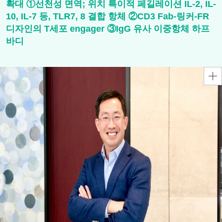
확대 ①선천성 면역; 위치 특이적 페길레이션 IL-2, IL-
10, IL-7 등, TLR7, 8 결합 항체 ②CD3 Fab-링커-FR
디자인의 T세포 engager ③IgG 유사 이중항체 하프
바디