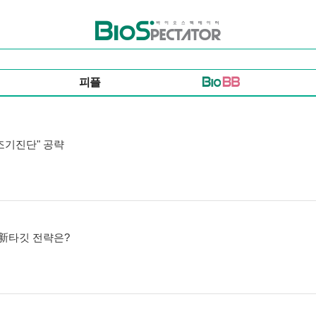
바이오스펙테이터
피플
"조기진단" 공략
 新타깃 전략은?