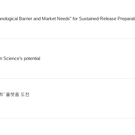
nological Barrier and Market Needs” for Sustained-Release Preparat
 Science’s potential
트’ 플랫폼 도전