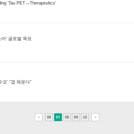
ding 'Tau PET→Therapeutics'
소마’ 글로벌 목표
요' "갭 채운다"
이
다
06
07
08
09
10
전
음