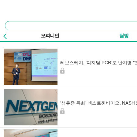
본문 바로가기
주요 메뉴
통
합
검
오피니언
탐방
색
기사 목록
레보스케치, ‘디지털 PCR’로 난치병 
‘섬유증 특화’ 넥스트젠바이오, NASH