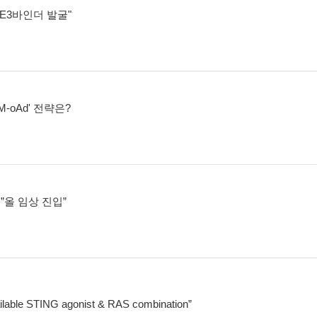
 E3바인더 발굴"
-oAd' 전략은?
.”올 임상 진입”
ailable STING agonist & RAS combination”