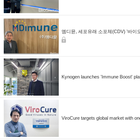
엠디뮨, 세포유래 소포체(CDV) '바이
Kynogen launches 'Immune Boost' pla
ViroCure targets global market with onc