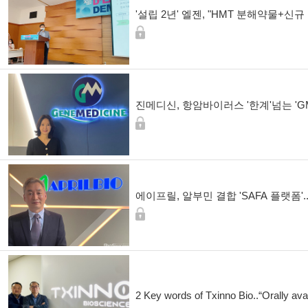
'설립 2년' 엘젠, "HMT 분해약물+신규
진메디신, 항암바이러스 '한계'넘는 'GM
에이프릴, 알부민 결합 'SAFA 플랫폼'.
2 Key words of Txinno Bio..“Orally av