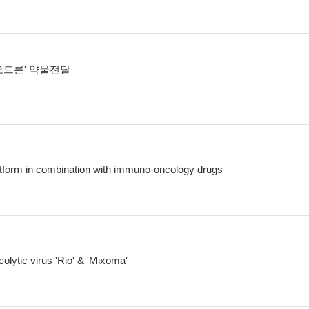
오드론' 약물전달
tform in combination with immuno-oncology drugs
olytic virus 'Rio' & 'Mixoma'