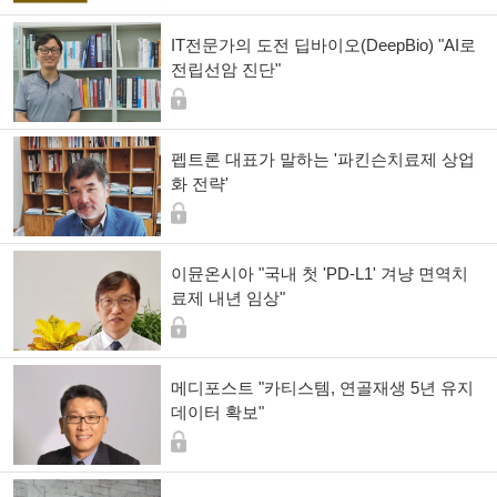
IT전문가의 도전 딥바이오(DeepBio) "AI로
전립선암 진단"
펩트론 대표가 말하는 '파킨슨치료제 상업
화 전략'
이뮨온시아 "국내 첫 'PD-L1' 겨냥 면역치
료제 내년 임상"
메디포스트 "카티스템, 연골재생 5년 유지
데이터 확보"