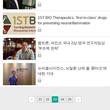
1ST BIO Therapeutics, 'first-in-class' drugs
for preventing neuroinflammation
펩트론, 파킨슨 국내 2상-영국 연구자임상
'투트랙 전략'
뉴라클사이언스, 뇌질환 난제 풀 '新타깃'에
대한 기대
이
다
21
22
23
24
25
전
음