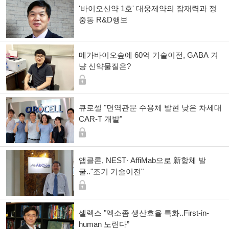
'바이오신약 1호' 대웅제약의 잠재력과 정
중동 R&D행보
메가바이오숲에 60억 기술이전, GABA 겨
냥 신약물질은?
큐로셀 "면역관문 수용체 발현 낮은 차세대
CAR-T 개발"
앱클론, NEST∙ AffiMab으로 新항체 발
굴.."조기 기술이전"
셀렉스 "엑소좀 생산효율 특화..First-in-
human 노린다”