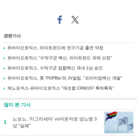
페
트위
이
터로
스
기사
북
공유
관련기사
으
하기
로
유바이오로직스, 라이트펀드에 연구기금 출연 약정
기
사
유바이오로직스 "수막구균 백신, 라이트펀드 과제 선정"
공
유
유바이오로직스, 수막구균 접합백신 국내 1상 승인
하
유바이오로직스, 美 'POPBio'와 JV설립.."프리미엄백신 개발"
기
제노포커스-유바이오로직스 "재조합 CRM197 특허획득"
많이 본 기사
노보노, '카그리세마' vs마운자로 당뇨병 3
1
상 “실패”