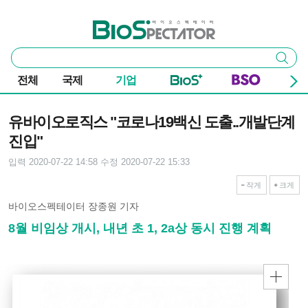
본문 바로가기
주요 메뉴
바이오스펙테이터
통
검색
합
검
전체
국제
기업
색
기사본문
유바이오로직스 "코로나19백신 도출..개발단계
진입"
입력 2020-07-22 14:58
수정 2020-07-22 15:33
작게
크게
바이오스펙테이터 장종원 기자
8월 비임상 개시, 내년 초 1, 2a상 동시 진행 계획