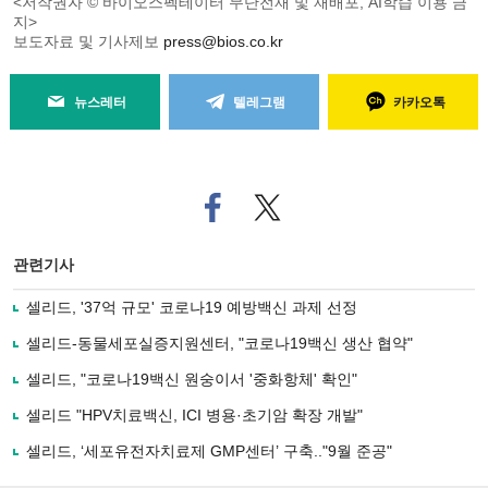
<저작권자 © 바이오스펙테이터 무단전재 및 재배포, AI학습 이용 금
지>
보도자료 및 기사제보
press@bios.co.kr
뉴스레터
텔레그램
카카오톡
페
트위
이
터로
스
기사
북
공유
관련기사
으
하기
로
셀리드, '37억 규모' 코로나19 예방백신 과제 선정
기
사
셀리드-동물세포실증지원센터, "코로나19백신 생산 협약"
공
유
셀리드, "코로나19백신 원숭이서 '중화항체' 확인"
하
셀리드 "HPV치료백신, ICI 병용·초기암 확장 개발"
기
셀리드, ‘세포유전자치료제 GMP센터’ 구축.."9월 준공"