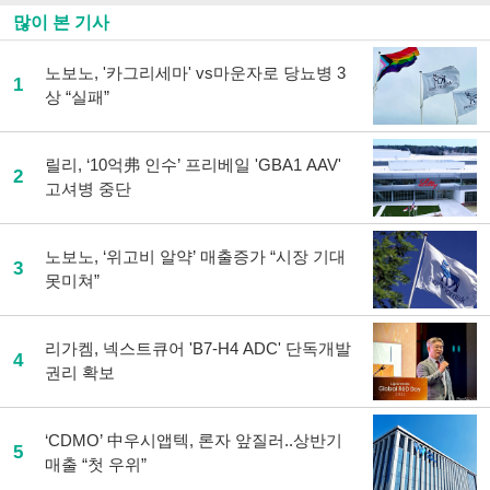
많이 본 기사
노보노, '카그리세마' vs마운자로 당뇨병 3
1
상 “실패”
릴리, ‘10억弗 인수’ 프리베일 'GBA1 AAV'
2
고셔병 중단
노보노, ‘위고비 알약’ 매출증가 “시장 기대
3
못미쳐”
리가켐, 넥스트큐어 'B7-H4 ADC' 단독개발
4
권리 확보
‘CDMO’ 中우시앱텍, 론자 앞질러..상반기
5
매출 “첫 우위”