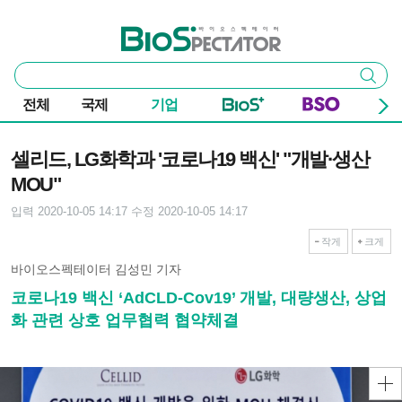
본문 바로가기
주요 메뉴
바이오스펙테이터
통
검색
합
검
전체
국제
기업
색
기사본문
셀리드, LG화학과 '코로나19 백신' "개발·생산
MOU"
입력 2020-10-05 14:17
수정 2020-10-05 14:17
작게
크게
바이오스펙테이터 김성민 기자
코로나19 백신 ‘AdCLD-Cov19’ 개발, 대량생산, 상업
화 관련 상호 업무협력 협약체결