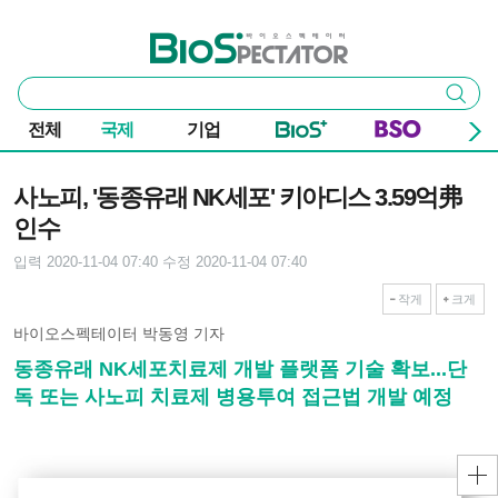
본문 바로가기
주요 메뉴
바이오스펙테이터
통
검색
합
검
전체
국제
기업
색
기사본문
사노피, '동종유래 NK세포' 키아디스 3.59억弗
인수
입력 2020-11-04 07:40
수정 2020-11-04 07:40
작게
크게
바이오스펙테이터 박동영 기자
동종유래 NK세포치료제 개발 플랫폼 기술 확보...단
독 또는 사노피 치료제 병용투여 접근법 개발 예정