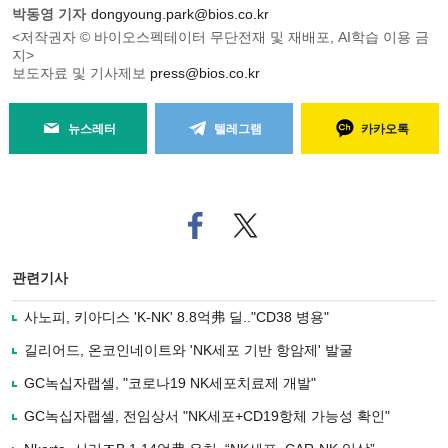
박동영 기자
dongyoung.park@bios.co.kr
<저작권자 © 바이오스펙테이터 무단전재 및 재배포, AI학습 이용 금
지>
보도자료 및 기사제보
press@bios.co.kr
뉴스레터
텔레그램
카카오톡
페
트위
이
터로
스
기사
북
공유
관련기사
으
하기
로
사노피, 키아디스 'K-NK' 8.8억弗 딜.."CD38 병용"
기
사
길리어드, 온코인네이트와 'NK세포 기반 항암제' 발굴
공
유
GC녹십자랩셀, "코로나19 NK세포치료제 개발"
하
GC녹십자랩셀, 전임상서 "NK세포+CD19항체 가능성 확인"
기