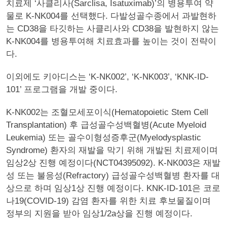
치료제 ‘사클리사(Sarclisa, Isatuximab)’의 병용투여 약
물로 K-NK004를 선택했다. 다발성골수종에서 과발현하
는 CD38을 타깃하는 사클리사와 CD38을 발현하지 않는
K-NK004를 병용투여해 치료효과를 높이는 것이 전략이
다.
이외에도 키아디스는 ‘K-NK002’, ‘K-NK003’, ‘KNK-ID-
101’ 프로그램을 개발 중이다.
K-NK002는 조혈모세포이식(Hematopoietic Stem Cell
Transplantation) 후 급성골수성백혈병(Acute Myeloid
Leukemia) 또는 골수이형성증후군(Myelodysplastic
Syndrome) 환자의 재발을 막기 위해 개발된 치료제이며
임상2상 진행 예정이다(NCT04395092). K-NK003은 재발
성 또는 불응성(Refractory) 급성골수성백혈병 환자를 대
상으로 하며 임상1상 진행 예정이다. KNK-ID-101은 코로
나19(COVID-19) 감염 환자를 위한 치료 후보물질이며
정부의 지원을 받아 임상1/2a상을 진행 예정이다.