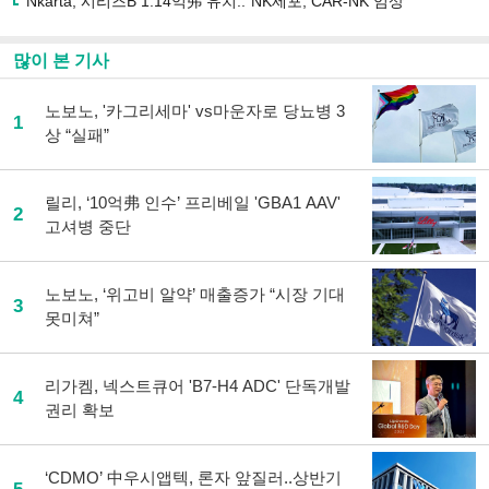
Nkarta, 시리즈B 1.14억弗 유치..“NK세포, CAR-NK 임상”
많이 본 기사
노보노, '카그리세마' vs마운자로 당뇨병 3
1
상 “실패”
릴리, ‘10억弗 인수’ 프리베일 'GBA1 AAV'
2
고셔병 중단
노보노, ‘위고비 알약’ 매출증가 “시장 기대
3
못미쳐”
리가켐, 넥스트큐어 'B7-H4 ADC' 단독개발
4
권리 확보
‘CDMO’ 中우시앱텍, 론자 앞질러..상반기