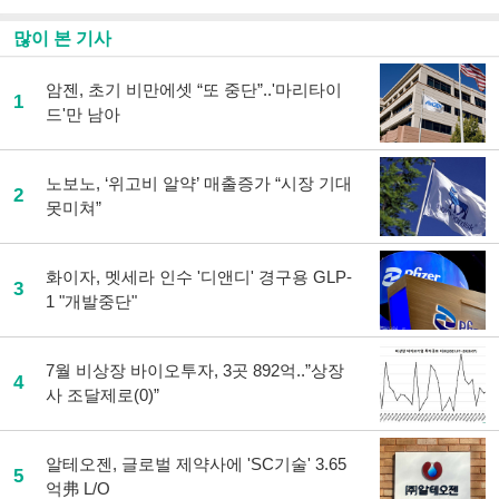
많이 본 기사
암젠, 초기 비만에셋 “또 중단”..'마리타이
1
드'만 남아
노보노, ‘위고비 알약’ 매출증가 “시장 기대
2
못미쳐”
화이자, 멧세라 인수 '디앤디' 경구용 GLP-
3
1 "개발중단"
7월 비상장 바이오투자, 3곳 892억..”상장
4
사 조달제로(0)”
알테오젠, 글로벌 제약사에 'SC기술' 3.65
5
억弗 L/O