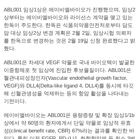
ABL001 임상1상은 에이비엘바이오가 진행했으며, 임상2
상부터는 에이비엘바이오와 라이선스 계약을 맺고 있는
한독이 주도한다. 한독은 식품의약품안전처로부터 담도
암 대상 임상2상 변경 계획은 2월 2일, 임상시험 의뢰자
를 한독으로 변경하는 것은 2월 19일 신청 완료했다고 밝
혔다.
ABL001은 차세대 VEGF 약물로 국내 바이오텍이 발굴한
이중항체로 첫 임상에 진입한 후보물질이다. ABL001은
혈관내피성장인자(Vascular endothelial growth factor,
VEGF)와 DLL4(Delta-like ligand 4, DLL4)를 동시에 타깃
해 신혈관생성을 억제하는 등의 항암 활성을 나타내는
기전이다.
에이비엘바이오는 ABL001은 용량증량 및 확장 임상1/1b
상에서 약 60명의 환자에게서 단일 약물로 임상적 유효
성(clinical benefit rate, CBR) 67%라는 결과를 확인한 바
있다. 특히 이전 EGFR, PD-(L)1, 화학항암제 등 최소 3번