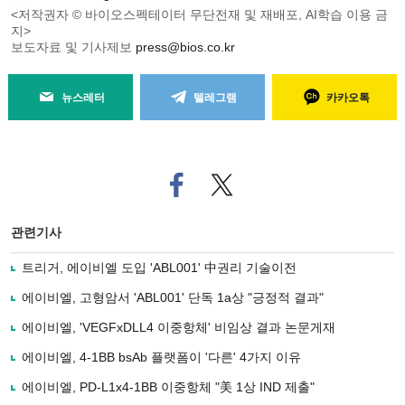
<저작권자 © 바이오스펙테이터 무단전재 및 재배포, AI학습 이용 금
지>
보도자료 및 기사제보
press@bios.co.kr
뉴스레터
텔레그램
카카오톡
페
트위
이
터로
스
기사
북
공유
관련기사
으
하기
로
트리거, 에이비엘 도입 'ABL001' 中권리 기술이전
기
사
에이비엘, 고형암서 'ABL001' 단독 1a상 "긍정적 결과"
공
유
에이비엘, 'VEGFxDLL4 이중항체' 비임상 결과 논문게재
하
에이비엘, 4-1BB bsAb 플랫폼이 '다른' 4가지 이유
기
에이비엘, PD-L1x4-1BB 이중항체 "美 1상 IND 제출"