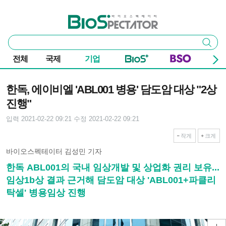
본문 바로가기
주요 메뉴
바이오스펙테이터
통
검색
합
검
전체
국제
기업
색
기사본문
한독, 에이비엘 'ABL001 병용' 담도암 대상 "2상
진행"
입력 2021-02-22 09:21
수정 2021-02-22 09:21
작게
크게
바이오스펙테이터 김성민 기자
한독 ABL001의 국내 임상개발 및 상업화 권리 보유...
임상1b상 결과 근거해 담도암 대상 'ABL001+파클리
탁셀' 병용임상 진행