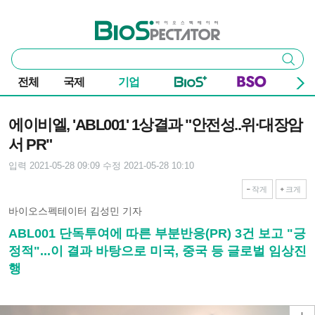
본문 바로가기
주요 메뉴
바이오스펙테이터
통
검색
합
검
전체
국제
기업
색
기사본문
에이비엘, 'ABL001' 1상결과 "안전성..위·대장암
서 PR"
입력 2021-05-28 09:09
수정 2021-05-28 10:10
작게
크게
바이오스펙테이터 김성민 기자
ABL001 단독투여에 따른 부분반응(PR) 3건 보고 "긍
정적"...이 결과 바탕으로 미국, 중국 등 글로벌 임상진
행