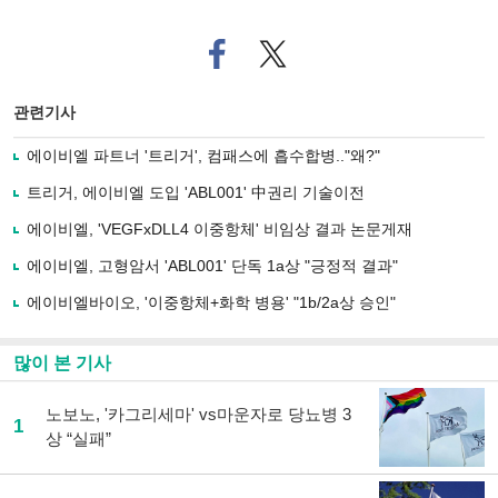
페
트위
이
터로
스
기사
북
공유
관련기사
으
하기
로
에이비엘 파트너 '트리거', 컴패스에 흡수합병.."왜?"
기
사
트리거, 에이비엘 도입 'ABL001' 中권리 기술이전
공
유
에이비엘, 'VEGFxDLL4 이중항체' 비임상 결과 논문게재
하
에이비엘, 고형암서 'ABL001' 단독 1a상 "긍정적 결과"
기
에이비엘바이오, '이중항체+화학 병용' "1b/2a상 승인"
많이 본 기사
노보노, '카그리세마' vs마운자로 당뇨병 3
1
상 “실패”