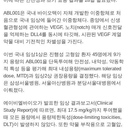
이에 따른 안전성과 초기 효능 결과를 28일 발표했다.
ABL001은 국내 바이오텍이 자체 개발한 이중항체로 처
음으로 국내 임상에 들어간 이중항체다. 종양에서 신생
혈관형성에 관여하는 VEGF, 노치(notch) 매개 신호전달
을 억제하는 DLL4를 동시에 타깃해, 시판된 VEGF 계열
약물 대비 기전적인 차별성을 가진다.
이번 국내 임상1상은 진행성 고형암 환자 45명에게 9가
지 용량의 ABL001을 단독투여해 안전성, 내약성, 약동학
적 특성 등을 평가해 최대 내성용량(maximum tolerated
dose, MTD)과 임상2상 권장용량을 결정했다. 해당 임상
은 삼성서울병원, 서울아산병원과 분당서울대병원에서
이뤄졌다.
에이비엘바이오가 발표한 임상 결과보고서(Clinical
Study Report)에 따르면, 최대 17.5 mg/kg까지 투여했을
때 모든 용량에서 용량제한독성(dose-limiting toxicities,
DLT)이 발생하지 않았다. 또한 약물 부작용으로 고혈압,