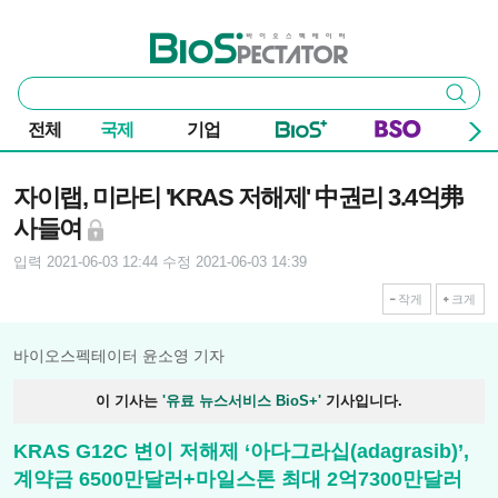
본문 바로가기
주요 메뉴
바이오스펙테이터
통
검색
합
검
전체
국제
기업
색
기사본문
자이랩, 미라티 'KRAS 저해제' 中권리 3.4억弗
사들여
입력 2021-06-03 12:44
수정 2021-06-03 14:39
작게
크게
바이오스펙테이터 윤소영 기자
이 기사는
'유료 뉴스서비스 BioS+'
기사입니다.
KRAS G12C 변이 저해제 ‘아다그라십(adagrasib)’,
계약금 6500만달러+마일스톤 최대 2억7300만달러