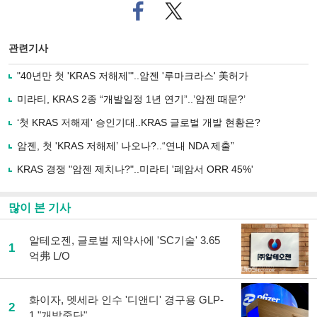
페
트위
이
터로
스
기사
북
공유
관련기사
으
하기
로
"40년만 첫 'KRAS 저해제'"..암젠 '루마크라스' 美허가
기
사
미라티, KRAS 2종 “개발일정 1년 연기”..’암젠 때문?’
공
유
‘첫 KRAS 저해제' 승인기대..KRAS 글로벌 개발 현황은?
하
암젠, 첫 'KRAS 저해제’ 나오나?..“연내 NDA 제출”
기
KRAS 경쟁 "암젠 제치나?"..미라티 '폐암서 ORR 45%'
많이 본 기사
알테오젠, 글로벌 제약사에 'SC기술' 3.65
1
억弗 L/O
화이자, 멧세라 인수 '디앤디' 경구용 GLP-
2
1 "개발중단"