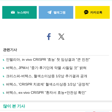
뉴스레터
텔레그램
카카오톡
페
트위
이
터로
스
기사
북
공유
관련기사
으
하기
로
인텔리아, in vivo CRISPR '효능' 첫 임상결과 "큰 진전"
기
사
버텍스, JPM서 “중기∙후기단계 약물 사들일 것” 밝혀
공
유
크리스퍼-버텍스, 혈색소이상증 1/2상 추가결과 공개
하
버텍스, 'CRISPR 치료제' 혈색소이상증 1/2상 “긍정적”
기
버텍스, ex-vivo CRISPR “환자서 효능+안전성 확인”
많이 본 기사