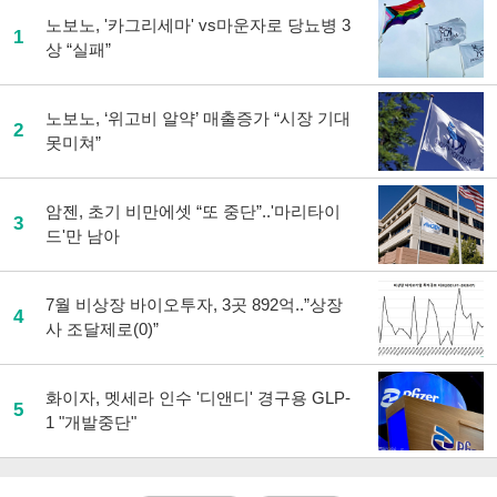
노보노, '카그리세마' vs마운자로 당뇨병 3
1
상 “실패”
노보노, ‘위고비 알약’ 매출증가 “시장 기대
2
못미쳐”
암젠, 초기 비만에셋 “또 중단”..'마리타이
3
드'만 남아
7월 비상장 바이오투자, 3곳 892억..”상장
4
사 조달제로(0)”
화이자, 멧세라 인수 '디앤디' 경구용 GLP-
5
1 "개발중단"