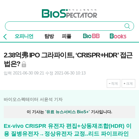
본문 바로가기
주요 메뉴
바이오스펙테이터
통
검색
합
검
오피니언
탐방
피플
색
기사본문
2.38억弗 IPO 그라파이트, ‘CRISPR+HDR’ 접근
법은?
입력 2021-06-30 09:21
수정 2021-06-30 10:13
작게
크게
바이오스펙테이터 서윤석 기자
이 기사는
'유료 뉴스서비스 BioS+'
기사입니다.
Ex-vivo CRISPR 유전자 편집+상동재조합(HDR) 이
용 질병유전자→정상유전자 교정..리드 파이프라인