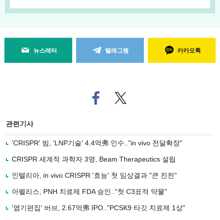
뉴스레터
텔레그램
카카오톡
페
트위
이
터로
스
기사
북
공유
관련기사
으
하기
로
'CRISPR' 빔, 'LNP기술' 4.4억弗 인수.."in vivo 전달확장"
기
사
CRISPR 세계적 과학자 3명, Beam Therapeutics 설립
공
유
인텔리아, in vivo CRISPR '효능' 첫 임상결과 "큰 진전"
하
아펠리스, PNH 치료제 FDA 승인.."첫 C3표적 약물"
기
'염기편집' 버브, 2.67억弗 IPO.."PCSK9 타깃 치료제 1상"