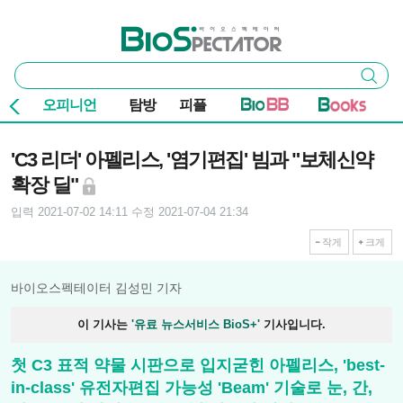
본문 바로가기
주요 메뉴
바이오스펙테이터
통
검색
합
검
오피니언
탐방
피플
색
기사본문
'C3 리더' 아펠리스, '염기편집' 빔과 "보체신약
확장 딜"
입력 2021-07-02 14:11
수정 2021-07-04 21:34
작게
크게
바이오스펙테이터 김성민 기자
이 기사는
'유료 뉴스서비스 BioS+'
기사입니다.
첫 C3 표적 약물 시판으로 입지굳힌 아펠리스, 'best-
in-class' 유전자편집 가능성 'Beam' 기술로 눈, 간,