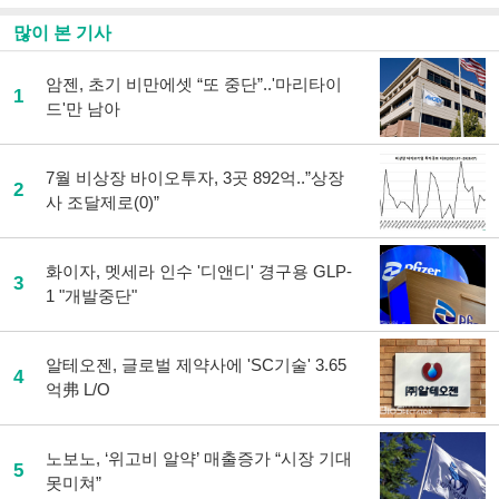
많이 본 기사
암젠, 초기 비만에셋 “또 중단”..'마리타이
1
드'만 남아
7월 비상장 바이오투자, 3곳 892억..”상장
2
사 조달제로(0)”
화이자, 멧세라 인수 '디앤디' 경구용 GLP-
3
1 "개발중단"
알테오젠, 글로벌 제약사에 'SC기술' 3.65
4
억弗 L/O
노보노, ‘위고비 알약’ 매출증가 “시장 기대
5
못미쳐”